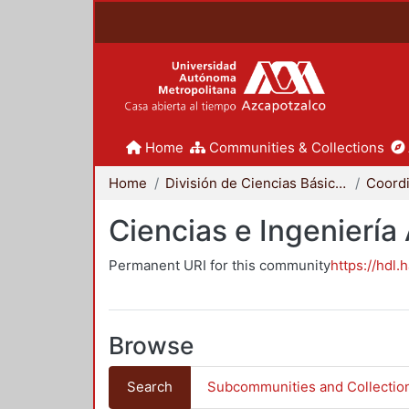
Home
Communities & Collections
Home
División de Ciencias Básicas e Ingeniería
Ciencias e Ingeniería
Permanent URI for this community
https://hdl.
Browse
Search
Subcommunities and Collectio