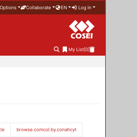
Options
Collaborate
EN
Log In
My List
[0]
tle
browse.comcol.by.conahcyt