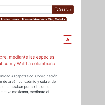
Search
Advisor: search.filters.advisor.Vaca Mier, Mabel
×
obre, mediante las especies
aticum y Wolffia columbiana
Unidad Azcapotzalco. Coordinación
ra, Jessica
n de arsénico, cadmio y cobre, de
e encontraban por arriba de los
rmativa mexicana, mediante el
perimentaciones: (1) mezcla de
ontaminantes en medio ácido y (3)