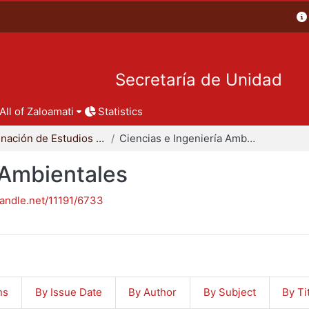
Secretaría de Unidad
All of Zaloamati
Statistics
Coordinación de Estudios de Posgrado - CBI
Ciencias e Ingeniería Ambientales
 Ambientales
handle.net/11191/6733
ns
By Issue Date
By Author
By Subject
By Ti