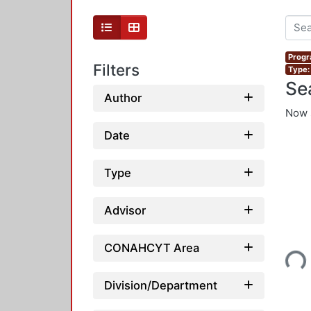
Progr
Filters
Type:
Se
Author
Now 
Date
Type
Advisor
Loading...
CONAHCYT Area
Division/Department