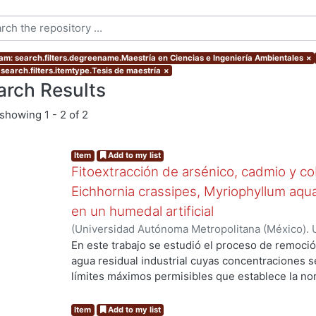
am: search.filters.degreename.Maestría en Ciencias e Ingeniería Ambientales
×
 search.filters.itemtype.Tesis de maestría
×
arch Results
showing
1 - 2 of 2
Item
Add to my list
Fitoextracción de arsénico, cadmio y c
Eichhornia crassipes, Myriophyllum aqu
en un humedal artificial
(
Universidad Autónoma Metropolitana (México). 
de Servicios de Información.
,
2020-01
)
Islas Olve
En este trabajo se estudió el proceso de remoció
agua residual industrial cuyas concentraciones s
límites máximos permisibles que establece la no
proceso de fitoextracción. Se realizaron tres ex
contaminantes en medio neutro, (2) mezcla de c
Item
Add to my list