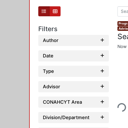
Progr
Filters
Adviso
Se
Author
Now 
Date
Type
Advisor
Loading...
CONAHCYT Area
Division/Department