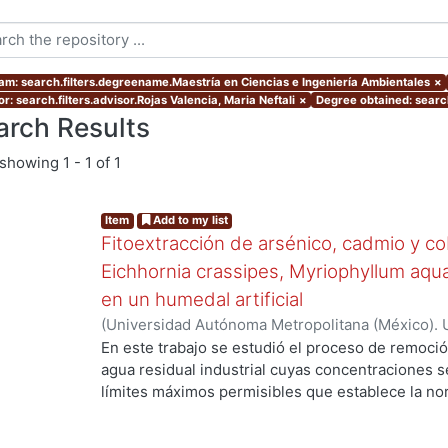
am: search.filters.degreename.Maestría en Ciencias e Ingeniería Ambientales
×
r: search.filters.advisor.Rojas Valencia, Maria Neftali
×
Degree obtained: search
arch Results
showing
1 - 1 of 1
Item
Add to my list
Fitoextracción de arsénico, cadmio y c
Eichhornia crassipes, Myriophyllum aqu
en un humedal artificial
(
Universidad Autónoma Metropolitana (México). 
de Servicios de Información.
,
2020-01
)
Islas Olve
En este trabajo se estudió el proceso de remoció
agua residual industrial cuyas concentraciones s
límites máximos permisibles que establece la no
proceso de fitoextracción. Se realizaron tres ex
contaminantes en medio neutro, (2) mezcla de c