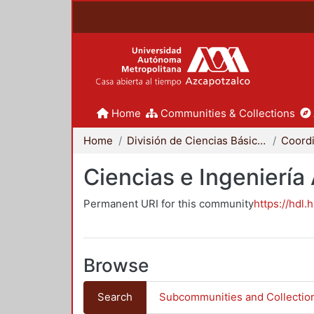
Home
Communities & Collections
Home
División de Ciencias Básicas e Ingeniería
Ciencias e Ingeniería
Permanent URI for this community
https://hdl.
Browse
Search
Subcommunities and Collectio