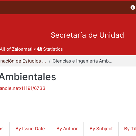
Secretaría de Unidad
All of Zaloamati
Statistics
Coordinación de Estudios de Posgrado - CBI
Ciencias e Ingeniería Ambientales
 Ambientales
handle.net/11191/6733
ns
By Issue Date
By Author
By Subject
By Ti