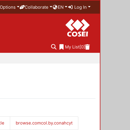
Options
Collaborate
EN
Log In
My List
[0]
tle
browse.comcol.by.conahcyt