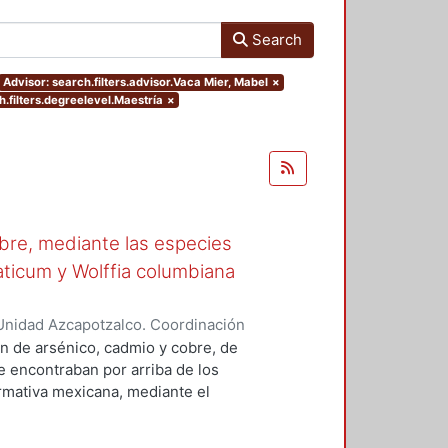
Search
Advisor: search.filters.advisor.Vaca Mier, Mabel
×
.filters.degreelevel.Maestría
×
obre, mediante las especies
aticum y Wolffia columbiana
Unidad Azcapotzalco. Coordinación
ra, Jessica
n de arsénico, cadmio y cobre, de
e encontraban por arriba de los
rmativa mexicana, mediante el
perimentaciones: (1) mezcla de
ontaminantes en medio ácido y (3)