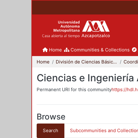
Home
Communities & Collections
Home
División de Ciencias Básicas e Ingeniería
Ciencias e Ingeniería
Permanent URI for this community
https://hdl.
Browse
Search
Subcommunities and Collectio