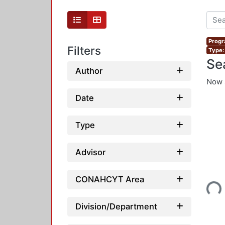
Progr
Filters
Type:
Se
Author
Now 
Date
Type
Advisor
Loading...
CONAHCYT Area
Division/Department