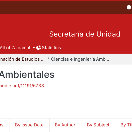
Secretaría de Unidad
All of Zaloamati
Statistics
Coordinación de Estudios de Posgrado - CBI
Ciencias e Ingeniería Ambientales
 Ambientales
handle.net/11191/6733
ns
By Issue Date
By Author
By Subject
By Ti