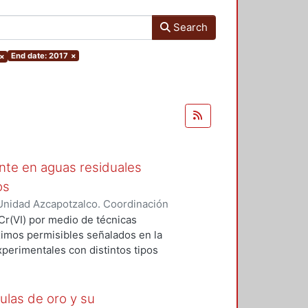
Search
End date: 2017
×
×
te en aguas residuales
os
Unidad Azcapotzalco. Coordinación
íaz, Carlos Eduardo
 Cr(VI) por medio de técnicas
ximos permisibles señalados en la
perimentales con distintos tipos
rodos de acero al carbono. Se
iente y régimen de flujo, que
ón de Cr(VI). Asimismo, se realiza
ulas de oro y su