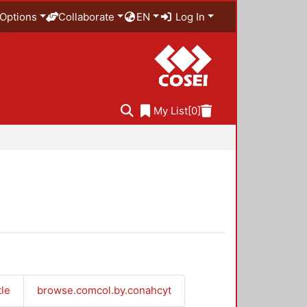
Options
Collaborate
EN
Log In
My List
[0]
tle
browse.comcol.by.conahcyt