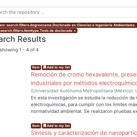
am: search.filters.degreename.Doctorado en Ciencias e Ingeniería Ambientales.
 search.filters.itemtype.Tesis de doctorado
×
arch Results
showing
1 - 4 of 4
Item
Add to my list
Remoción de cromo hexavalente, presen
industriales por métodos electroquímic
(
Universidad Autónoma Metropolitana (México). 
de Servicios de Información.
,
2003-01
)
Barrera D
En esta investigación se estudia la reducción de
electroquímicas, para cumplir con los límites má
normatividad ambiental. Se realizaron pruebas ex
de reactores electroquímicos que emplean elect
identificaron tres variables pH, densidad de corr
Item
Add to my list
afectan de manera decisiva el proceso de reducci
Síntesis y caracterización de nanopartíc