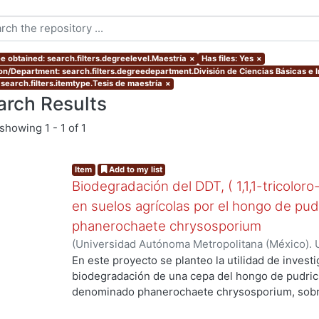
e obtained: search.filters.degreelevel.Maestría
×
Has files: Yes
×
ion/Department: search.filters.degreedepartment.División de Ciencias Básicas e 
 search.filters.itemtype.Tesis de maestría
×
arch Results
showing
1 - 1 of 1
Item
Add to my list
Biodegradación del DDT, ( 1,1,1-tricoloro
en suelos agrícolas por el hongo de pud
phanerochaete chrysosporium
(
Universidad Autónoma Metropolitana (México). 
de Servicios de Información.
,
2003-06
)
Cruz Colí
En este proyecto se planteo la utilidad de investi
biodegradación de una cepa del hongo de pudric
denominado phanerochaete chrysosporium, sobre
DDT. El compuesto ha sido utilizado en México d