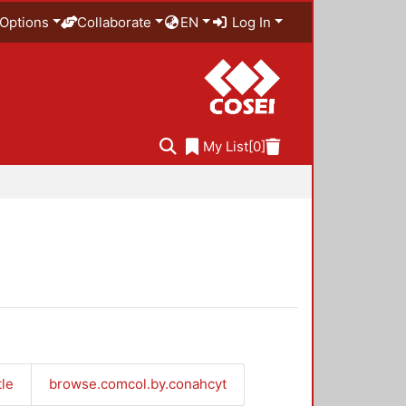
Options
Collaborate
EN
Log In
My List
[0]
tle
browse.comcol.by.conahcyt