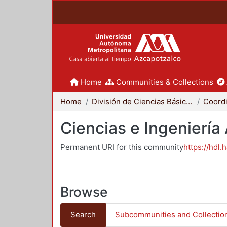
Home
Communities & Collections
Home
División de Ciencias Básicas e Ingeniería
Ciencias e Ingeniería
Permanent URI for this community
https://hdl.
Browse
Search
Subcommunities and Collectio