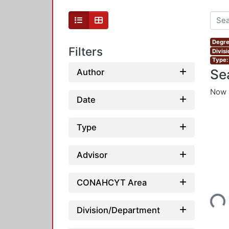
Degre
Filters
Divis
Type:
Se
Author
Now 
Date
Type
Advisor
CONAHCYT Area
Loading...
Division/Department