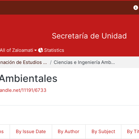
Secretaría de Unidad
All of Zaloamati
Statistics
Coordinación de Estudios de Posgrado - CBI
Ciencias e Ingeniería Ambientales
 Ambientales
handle.net/11191/6733
ns
By Issue Date
By Author
By Subject
By Ti