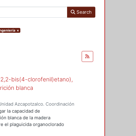
Search
Ingeniería
×
-2,2-bis(4-clorofenil)etano),
rición blanca
Unidad Azcapotzalco. Coordinación
n, María del Rocío
gar la capacidad de
ión blanca de la madera
 el plaguicida organoclorado
esde los años cuarenta en suelos