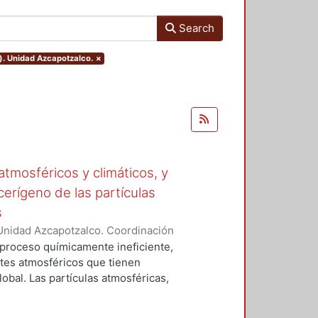
Search
). Unidad Azcapotzalco.
×
tmosféricos y climáticos, y
cerígeno de las partículas
s
Unidad Azcapotzalco. Coordinación
 LA ROSA, NAXIELI
 proceso químicamente ineficiente,
tes atmosféricos que tienen
lobal. Las partículas atmosféricas,
iglas en ingles), el monóxido de
buros aromáticos policíclicos