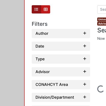
Unive
Filters
Advis
Se
Author
Now 
Date
Type
Advisor
CONAHCYT Area
Loading...
Division/Department