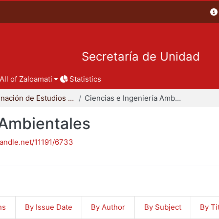
Secretaría de Unidad
All of Zaloamati
Statistics
Coordinación de Estudios de Posgrado - CBI
Ciencias e Ingeniería Ambientales
 Ambientales
handle.net/11191/6733
ns
By Issue Date
By Author
By Subject
By Ti