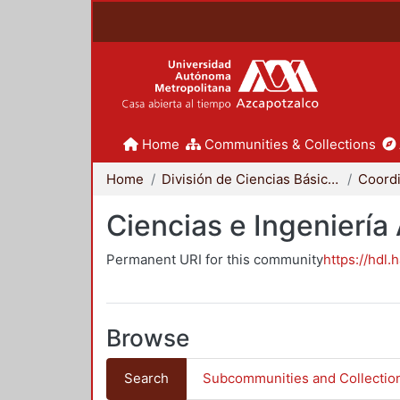
Home
Communities & Collections
Home
División de Ciencias Básicas e Ingeniería
Ciencias e Ingeniería
Permanent URI for this community
https://hdl.
Browse
Search
Subcommunities and Collectio