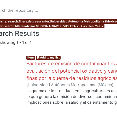
rsity: search.filters.degreegrantor.Universidad Autónoma Metropolitana (México
or: search.filters.advisor.MUGICA ALVAREZ, VIOLETA
×
Has files: Yes
×
arch Results
showing
1 - 1 of 1
Item
Add to my list
Factores de emisión de contaminantes a
evaluación del potencial oxidativo y can
finas por la quema de residuos agrícola
(
Universidad Autónoma Metropolitana (México). 
de Servicios de Información.
,
2017
)
SANTIAGO DE
La quema de los residuos en la agricultura es un
lo que genera la emisión de diversos contaminan
implicaciones sobre la salud y el calentamiento g
los aerosoles de carbono orgánico (OC, por sus s
carbono(CO), el óxido nítrico (NO) y los hidrocar