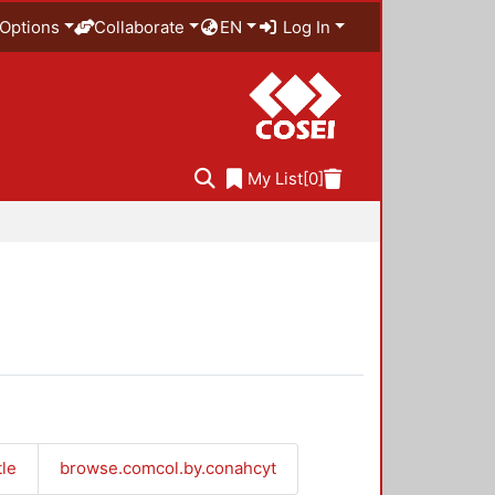
Options
Collaborate
EN
Log In
My List
[0]
tle
browse.comcol.by.conahcyt