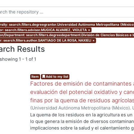
rsity: search.filters.degreegrantor.Universidad Autónoma Metropolitana (México
or: search.filters.advisor.MUGICA ALVAREZ, VIOLETA
×
ion/Department: search.filters.degreedepartment.División de Ciencias Básicas e I
r: search.filters.author.SANTIAGO DE LA ROSA, NAXIELI
×
arch Results
showing
1 - 1 of 1
Item
Add to my list
Factores de emisión de contaminantes a
evaluación del potencial oxidativo y can
finas por la quema de residuos agrícola
(
Universidad Autónoma Metropolitana (México). 
de Servicios de Información.
,
2017
)
SANTIAGO DE
La quema de los residuos en la agricultura es un
lo que genera la emisión de diversos contaminan
implicaciones sobre la salud y el calentamiento g