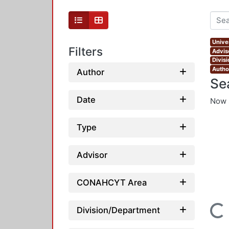
Unive
Filters
Advis
Divis
Autho
Author
Se
Date
Now 
Type
Advisor
CONAHCYT Area
Loading...
Division/Department