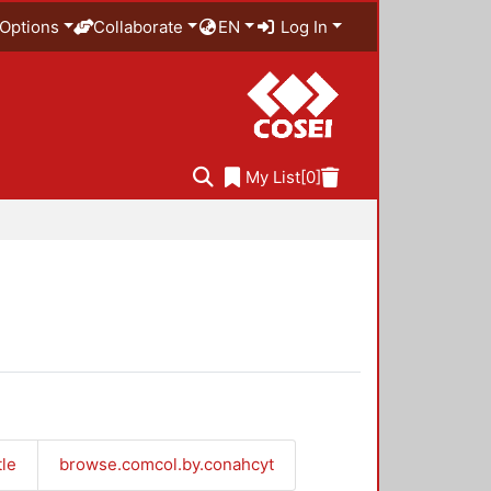
Options
Collaborate
EN
Log In
My List
[0]
tle
browse.comcol.by.conahcyt