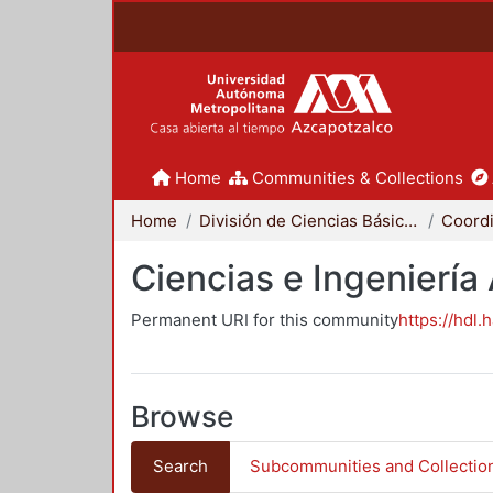
Home
Communities & Collections
Home
División de Ciencias Básicas e Ingeniería
Ciencias e Ingeniería
Permanent URI for this community
https://hdl.
Browse
Search
Subcommunities and Collectio