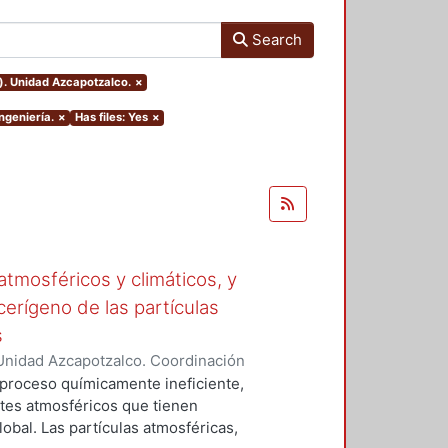
Search
). Unidad Azcapotzalco.
×
ngeniería.
×
Has files: Yes
×
tmosféricos y climáticos, y
cerígeno de las partículas
s
Unidad Azcapotzalco. Coordinación
 LA ROSA, NAXIELI
 proceso químicamente ineficiente,
tes atmosféricos que tienen
lobal. Las partículas atmosféricas,