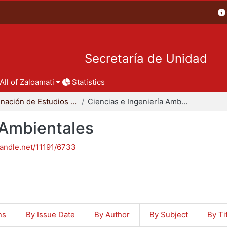
Secretaría de Unidad
All of Zaloamati
Statistics
Coordinación de Estudios de Posgrado - CBI
Ciencias e Ingeniería Ambientales
 Ambientales
handle.net/11191/6733
ns
By Issue Date
By Author
By Subject
By Ti