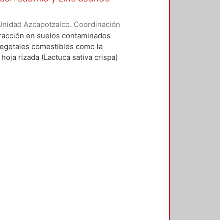
Unidad Azcapotzalco. Coordinación
llavicencio, Margarita
xtracción en suelos contaminados
vegetales comestibles como la
hoja rizada (Lactuca sativa crispa)
ín (Cucurbita moschata) y el girasol
acidad de asimilación y
s vegetales mencionadas como un
.