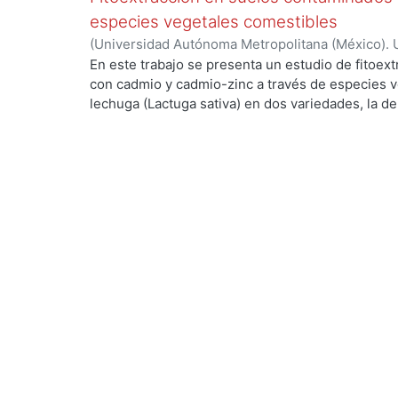
especies vegetales comestibles
(
Universidad Autónoma Metropolitana (México). 
de Servicios de Información.
,
2001-11
)
Beltrán-Vi
En este trabajo se presenta un estudio de fitoe
con cadmio y cadmio-zinc a través de especies 
lechuga (Lactuga sativa) en dos variedades, la de 
y la romana (Lactuca sativa longifolia), el calabac
(Helianthus annus). El objetivo fue evaluar la cap
concentración de cadmio y zinc por las especie
proceso de restauración de suelos contaminados