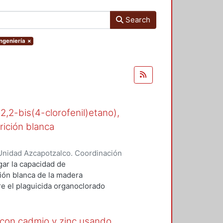
Search
Ingeniería
×
-2,2-bis(4-clorofenil)etano),
rición blanca
Unidad Azcapotzalco. Coordinación
n, María del Rocío
gar la capacidad de
ión blanca de la madera
 el plaguicida organoclorado
esde los años cuarenta en suelos
e.
 con cadmio y zinc usando