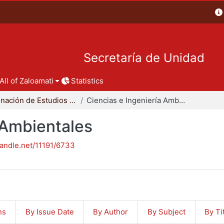
Secretaría de Unidad
All of Zaloamati
Statistics
Coordinación de Estudios de Posgrado - CBI
Ciencias e Ingeniería Ambientales
 Ambientales
handle.net/11191/6733
ns
By Issue Date
By Author
By Subject
By Ti