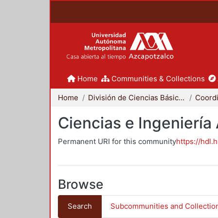
Home
Communities & Collections
Home
División de Ciencias Básicas e Ingeniería
Ciencias e Ingeniería
Permanent URI for this community
https://hdl.
Browse
Search
Subcommunities and Collectio