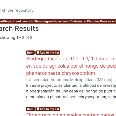
ion/Department: search.filters.degreedepartment.División de Ciencias Básicas e 
arch Results
showing
1 - 2 of 2
Item
Add to my list
Biodegradación del DDT, ( 1,1,1-tricoloro
en suelos agrícolas por el hongo de pud
phanerochaete chrysosporium
(
Universidad Autónoma Metropolitana (México). 
de Servicios de Información.
,
2003-06
)
Cruz Colí
En este proyecto se planteo la utilidad de investi
biodegradación de una cepa del hongo de pudric
denominado phanerochaete chrysosporium, sobre
DDT. El compuesto ha sido utilizado en México d
agrícolas y es persistente, toxico y bioacumulabl
Item
Add to my list
Fitoextracción en suelos contaminados