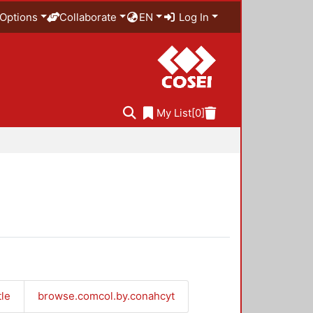
Options
Collaborate
EN
Log In
My List
[0]
tle
browse.comcol.by.conahcyt