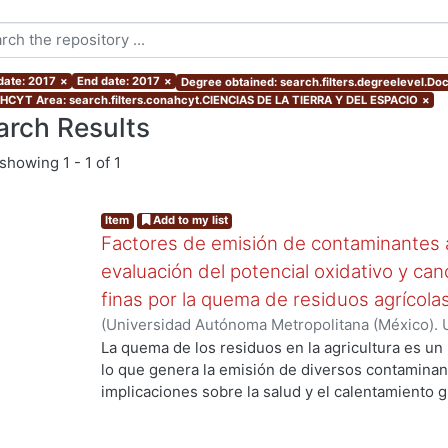
 date: 2017
×
End date: 2017
×
Degree obtained: search.filters.degreelevel.Do
CYT Area: search.filters.conahcyt.CIENCIAS DE LA TIERRA Y DEL ESPACIO
×
arch Results
showing
1 - 1 of 1
Item
Add to my list
Factores de emisión de contaminantes a
evaluación del potencial oxidativo y can
finas por la quema de residuos agrícola
(
Universidad Autónoma Metropolitana (México). 
de Servicios de Información.
,
2017
)
SANTIAGO DE
La quema de los residuos en la agricultura es un
lo que genera la emisión de diversos contaminan
implicaciones sobre la salud y el calentamiento g
los aerosoles de carbono orgánico (OC, por sus s
carbono(CO), el óxido nítrico (NO) y los hidrocar