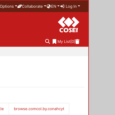
Options
Collaborate
EN
Log In
My List
[0]
tle
browse.comcol.by.conahcyt