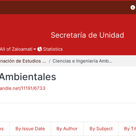
Secretaría de Unidad
All of Zaloamati
Statistics
Coordinación de Estudios de Posgrado - CBI
Ciencias e Ingeniería Ambientales
 Ambientales
handle.net/11191/6733
ns
By Issue Date
By Author
By Subject
By Ti