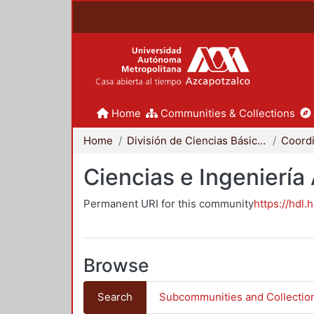
Home
Communities & Collections
Home
División de Ciencias Básicas e Ingeniería
Ciencias e Ingeniería
Permanent URI for this community
https://hdl.
Browse
Search
Subcommunities and Collectio