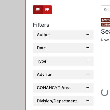
Start
Filters
CONAH
Se
Author
Now 
Date
Type
Advisor
CONAHCYT Area
Loading...
Division/Department