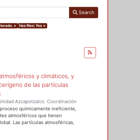
Search
ctorado.
×
Has files: Yes
×
tmosféricos y climáticos, y
cerígeno de las partículas
s
Unidad Azcapotzalco. Coordinación
 LA ROSA, NAXIELI
 proceso químicamente ineficiente,
tes atmosféricos que tienen
lobal. Las partículas atmosféricas,
iglas en ingles), el monóxido de
buros aromáticos policíclicos