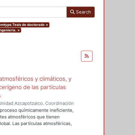
Search
itemtype.Tesis de doctorado
×
ngeniería.
×
tmosféricos y climáticos, y
cerígeno de las partículas
s
Unidad Azcapotzalco. Coordinación
 LA ROSA, NAXIELI
 proceso químicamente ineficiente,
tes atmosféricos que tienen
lobal. Las partículas atmosféricas,
iglas en ingles), el monóxido de