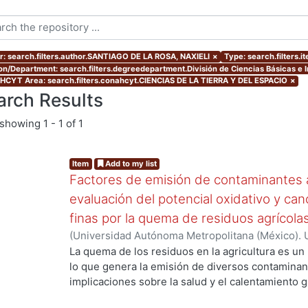
r: search.filters.author.SANTIAGO DE LA ROSA, NAXIELI
×
Type: search.filters.
ion/Department: search.filters.degreedepartment.División de Ciencias Básicas e I
CYT Area: search.filters.conahcyt.CIENCIAS DE LA TIERRA Y DEL ESPACIO
×
arch Results
showing
1 - 1 of 1
Item
Add to my list
Factores de emisión de contaminantes a
evaluación del potencial oxidativo y can
finas por la quema de residuos agrícola
(
Universidad Autónoma Metropolitana (México). 
de Servicios de Información.
,
2017
)
SANTIAGO DE
La quema de los residuos en la agricultura es un
lo que genera la emisión de diversos contaminan
implicaciones sobre la salud y el calentamiento g
los aerosoles de carbono orgánico (OC, por sus s