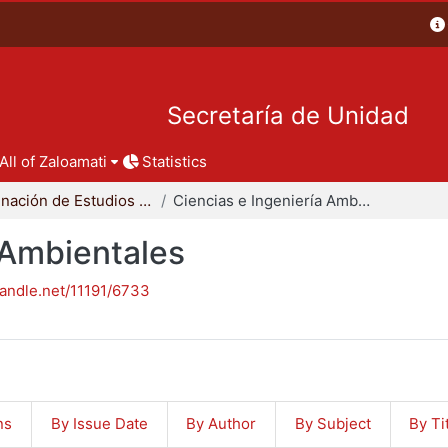
Secretaría de Unidad
All of Zaloamati
Statistics
Coordinación de Estudios de Posgrado - CBI
Ciencias e Ingeniería Ambientales
 Ambientales
handle.net/11191/6733
ns
By Issue Date
By Author
By Subject
By Ti