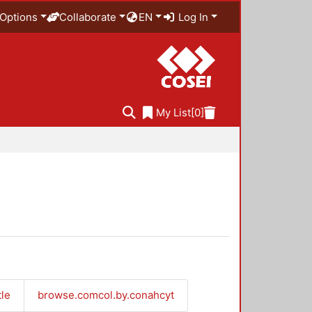
Options
Collaborate
EN
Log In
My List
[0]
tle
browse.comcol.by.conahcyt