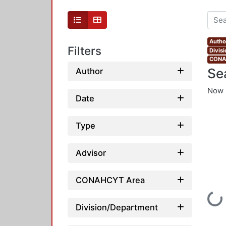
Autho
Filters
Divis
CONAH
Se
Author
Now 
Date
Type
Advisor
CONAHCYT Area
Loading...
Division/Department