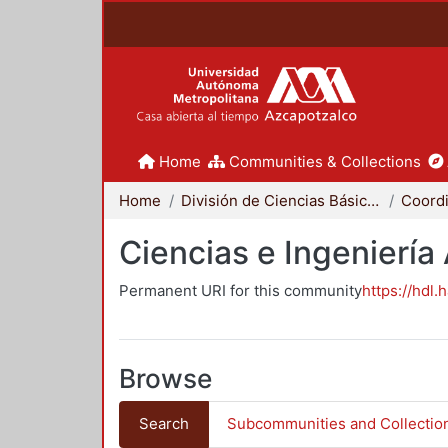
Home
Communities & Collections
Home
División de Ciencias Básicas e Ingeniería
Ciencias e Ingeniería
Permanent URI for this community
https://hdl.
Browse
Search
Subcommunities and Collectio