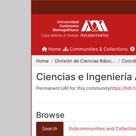
Home
Communities & Collections
Home
División de Ciencias Básicas e Ingeniería
Ciencias e Ingeniería
Permanent URI for this community
https://hdl.
Browse
Search
Subcommunities and Collectio