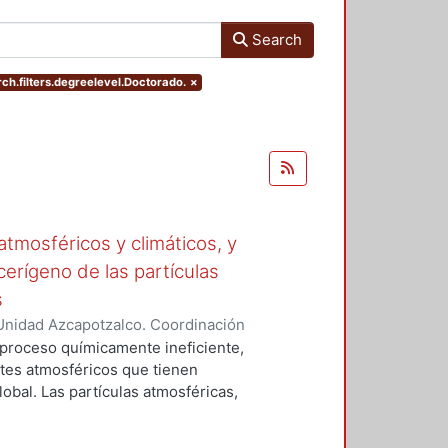
Search
ch.filters.degreelevel.Doctorado.
×
tmosféricos y climáticos, y
cerígeno de las partículas
s
Unidad Azcapotzalco. Coordinación
 LA ROSA, NAXIELI
 proceso químicamente ineficiente,
tes atmosféricos que tienen
lobal. Las partículas atmosféricas,
iglas en ingles), el monóxido de
buros aromáticos policíclicos