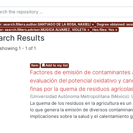
r: search.filters.author.SANTIAGO DE LA ROSA, NAXIELI
×
Degree obtained: sear
or: search.filters.advisor.MUGICA ALVAREZ, VIOLETA
×
Has files: Yes
×
arch Results
showing
1 - 1 of 1
Item
Add to my list
Factores de emisión de contaminantes a
evaluación del potencial oxidativo y can
finas por la quema de residuos agrícola
(
Universidad Autónoma Metropolitana (México). 
de Servicios de Información.
,
2017
)
SANTIAGO DE
La quema de los residuos en la agricultura es un
lo que genera la emisión de diversos contaminan
..
implicaciones sobre la salud y el calentamiento g
los aerosoles de carbono orgánico (OC, por sus s
carbono(CO), el óxido nítrico (NO) y los hidrocar