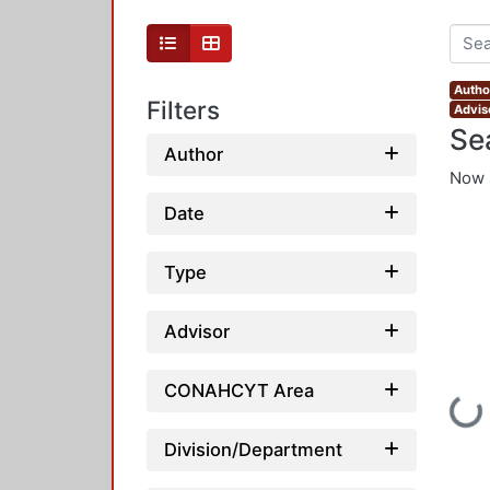
Autho
Filters
Advis
Se
Author
Now 
Date
Type
Advisor
CONAHCYT Area
Loading.
Division/Department