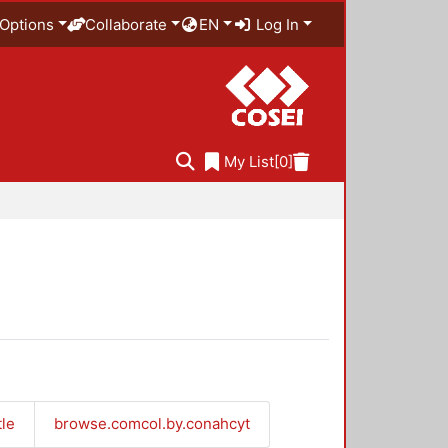
Options
Collaborate
EN
Log In
My List
[0]
tle
browse.comcol.by.conahcyt