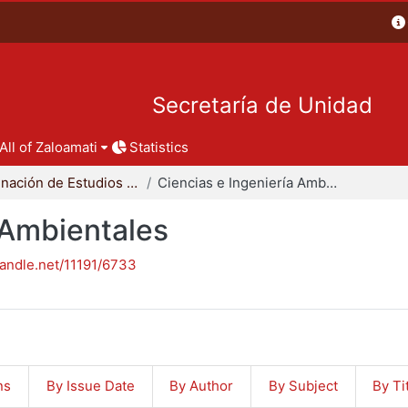
Secretaría de Unidad
All of Zaloamati
Statistics
Coordinación de Estudios de Posgrado - CBI
Ciencias e Ingeniería Ambientales
 Ambientales
handle.net/11191/6733
ns
By Issue Date
By Author
By Subject
By Ti