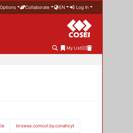
Options
Collaborate
EN
Log In
My List
[0]
tle
browse.comcol.by.conahcyt