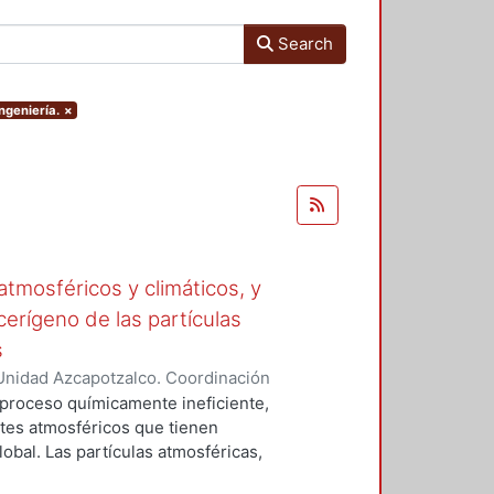
Search
ngeniería.
×
tmosféricos y climáticos, y
cerígeno de las partículas
s
Unidad Azcapotzalco. Coordinación
 LA ROSA, NAXIELI
 proceso químicamente ineficiente,
tes atmosféricos que tienen
lobal. Las partículas atmosféricas,
iglas en ingles), el monóxido de