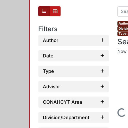
Autho
Filters
Divis
Type:
Se
Author
Now 
Date
Type
Advisor
CONAHCYT Area
Loading...
Division/Department