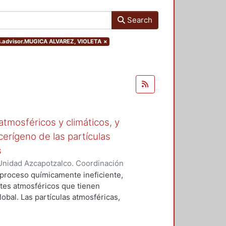
Search
ers.advisor.MUGICA ALVAREZ, VIOLETA
×
tmosféricos y climáticos, y
cerígeno de las partículas
s
Unidad Azcapotzalco. Coordinación
 LA ROSA, NAXIELI
 proceso químicamente ineficiente,
tes atmosféricos que tienen
lobal. Las partículas atmosféricas,
iglas en ingles), el monóxido de
buros aromáticos policíclicos