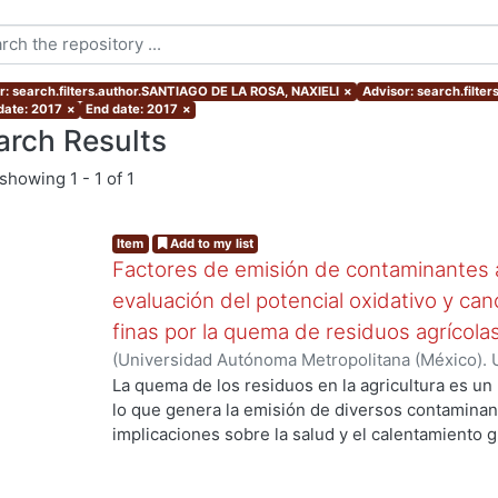
r: search.filters.author.SANTIAGO DE LA ROSA, NAXIELI
×
Advisor: search.filt
 date: 2017
×
End date: 2017
×
arch Results
showing
1 - 1 of 1
Item
Add to my list
Factores de emisión de contaminantes a
evaluación del potencial oxidativo y can
finas por la quema de residuos agrícola
(
Universidad Autónoma Metropolitana (México). 
g...
de Servicios de Información.
,
2017
)
SANTIAGO DE
La quema de los residuos en la agricultura es un
lo que genera la emisión de diversos contaminan
implicaciones sobre la salud y el calentamiento g
los aerosoles de carbono orgánico (OC, por sus s
carbono(CO), el óxido nítrico (NO) y los hidrocar