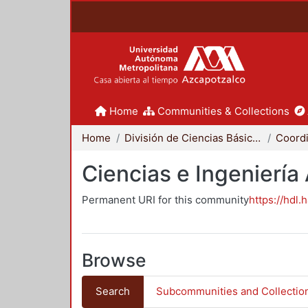
Home
Communities & Collections
Home
División de Ciencias Básicas e Ingeniería
Ciencias e Ingeniería
Permanent URI for this community
https://hdl.
Browse
Search
Subcommunities and Collectio