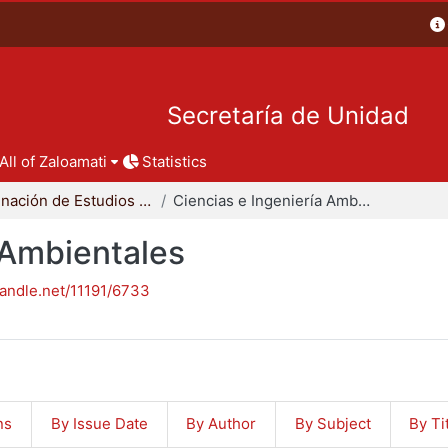
Secretaría de Unidad
All of Zaloamati
Statistics
Coordinación de Estudios de Posgrado - CBI
Ciencias e Ingeniería Ambientales
 Ambientales
handle.net/11191/6733
ns
By Issue Date
By Author
By Subject
By Ti