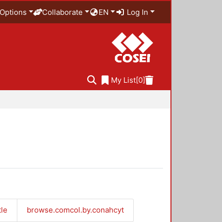
Options
Collaborate
EN
Log In
My List
[0]
tle
browse.comcol.by.conahcyt