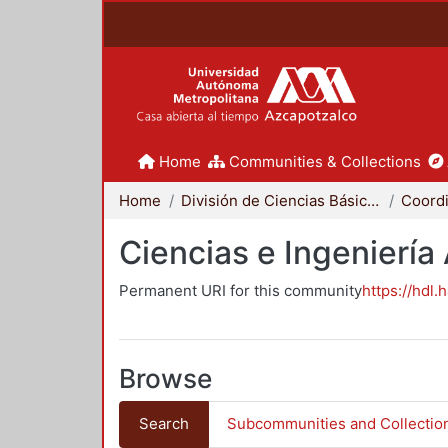
Home
Communities & Collections
Home
División de Ciencias Básicas e Ingeniería
Ciencias e Ingeniería
Permanent URI for this community
https://hdl.
Browse
Search
Subcommunities and Collectio