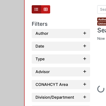
Author
Filters
Unive
Se
Author
Now 
Date
Type
Advisor
CONAHCYT Area
Loading...
Division/Department