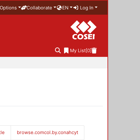
Options
Collaborate
EN
Log In
My List
[0]
tle
browse.comcol.by.conahcyt