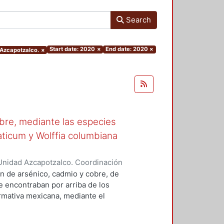
Search
Start date: 2020
×
End date: 2020
×
 Azcapotzalco.
×
obre, mediante las especies
aticum y Wolffia columbiana
Unidad Azcapotzalco. Coordinación
ra, Jessica
n de arsénico, cadmio y cobre, de
e encontraban por arriba de los
rmativa mexicana, mediante el
perimentaciones: (1) mezcla de
ontaminantes en medio ácido y (3)