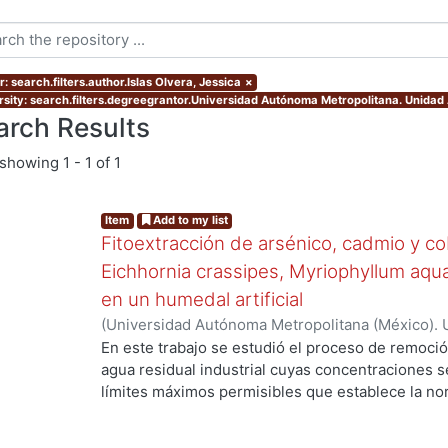
: search.filters.author.Islas Olvera, Jessica
×
rsity: search.filters.degreegrantor.Universidad Autónoma Metropolitana. Unidad
arch Results
showing
1 - 1 of 1
Item
Add to my list
Fitoextracción de arsénico, cadmio y c
Eichhornia crassipes, Myriophyllum aqu
en un humedal artificial
(
Universidad Autónoma Metropolitana (México). 
de Servicios de Información.
,
2020-01
)
Islas Olve
En este trabajo se estudió el proceso de remoció
agua residual industrial cuyas concentraciones s
límites máximos permisibles que establece la no
proceso de fitoextracción. Se realizaron tres ex
contaminantes en medio neutro, (2) mezcla de c