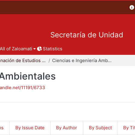
Secretaría de Unidad
All of Zaloamati
Statistics
Coordinación de Estudios de Posgrado - CBI
Ciencias e Ingeniería Ambientales
 Ambientales
handle.net/11191/6733
ns
By Issue Date
By Author
By Subject
By Ti