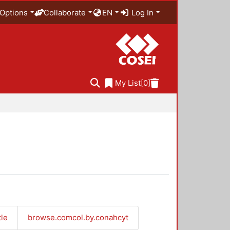
Options
Collaborate
EN
Log In
My List
[0]
tle
browse.comcol.by.conahcyt