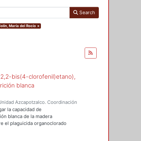
Search
olín, María del Rocío
×
-2,2-bis(4-clorofenil)etano),
rición blanca
Unidad Azcapotzalco. Coordinación
n, María del Rocío
gar la capacidad de
ión blanca de la madera
 el plaguicida organoclorado
esde los años cuarenta en suelos
e.