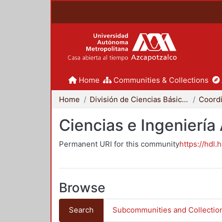
Home
Communities & Collections
Home
División de Ciencias Básicas e Ingeniería
Ciencias e Ingeniería
Permanent URI for this community
https://hdl.
Browse
Search
Subcommunities and Collectio