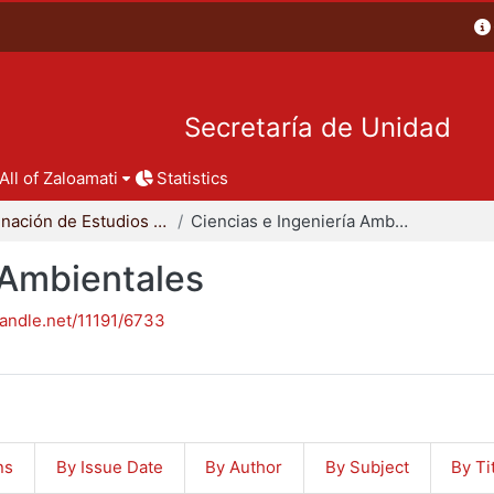
Secretaría de Unidad
All of Zaloamati
Statistics
Coordinación de Estudios de Posgrado - CBI
Ciencias e Ingeniería Ambientales
 Ambientales
handle.net/11191/6733
ns
By Issue Date
By Author
By Subject
By Ti