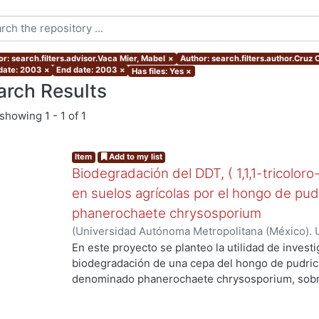
or: search.filters.advisor.Vaca Mier, Mabel
×
Author: search.filters.author.Cruz C
 date: 2003
×
End date: 2003
×
Has files: Yes
×
arch Results
showing
1 - 1 of 1
Item
Add to my list
Biodegradación del DDT, ( 1,1,1-tricoloro
en suelos agrícolas por el hongo de pud
phanerochaete chrysosporium
(
Universidad Autónoma Metropolitana (México). 
de Servicios de Información.
,
2003-06
)
Cruz Colí
En este proyecto se planteo la utilidad de investi
biodegradación de una cepa del hongo de pudric
denominado phanerochaete chrysosporium, sobre
DDT. El compuesto ha sido utilizado en México d
agrícolas y es persistente, toxico y bioacumulabl