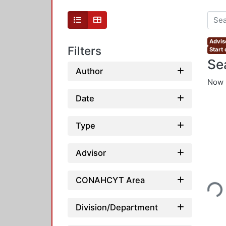
Advis
Filters
Start
Se
Author
Now 
Date
Type
Advisor
Loading...
CONAHCYT Area
Division/Department