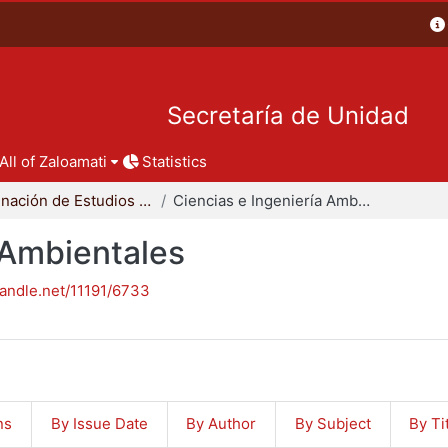
Secretaría de Unidad
All of Zaloamati
Statistics
Coordinación de Estudios de Posgrado - CBI
Ciencias e Ingeniería Ambientales
 Ambientales
handle.net/11191/6733
ns
By Issue Date
By Author
By Subject
By Ti