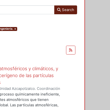
Search
ngeniería.
×
tmosféricos y climáticos, y
cerígeno de las partículas
s
Unidad Azcapotzalco. Coordinación
 LA ROSA, NAXIELI
 proceso químicamente ineficiente,
tes atmosféricos que tienen
lobal. Las partículas atmosféricas,