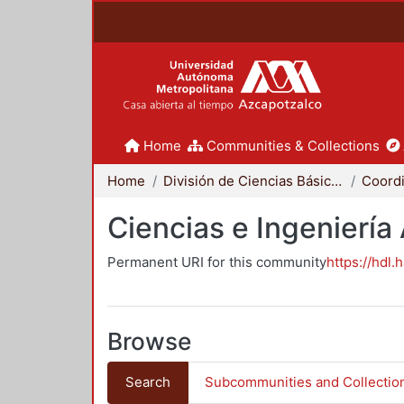
Home
Communities & Collections
Home
División de Ciencias Básicas e Ingeniería
Ciencias e Ingeniería
Permanent URI for this community
https://hdl.
Browse
Search
Subcommunities and Collectio