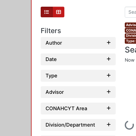
Advis
Filters
CONAH
Divis
Type:
Author
Se
Date
Now 
Type
Advisor
CONAHCYT Area
Loading...
Division/Department