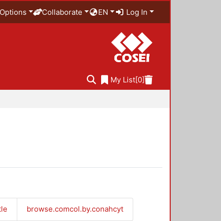
Options
Collaborate
EN
Log In
My List
[0]
tle
browse.comcol.by.conahcyt