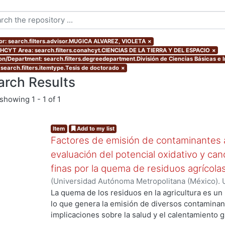
or: search.filters.advisor.MUGICA ALVAREZ, VIOLETA
×
CYT Area: search.filters.conahcyt.CIENCIAS DE LA TIERRA Y DEL ESPACIO
×
ion/Department: search.filters.degreedepartment.División de Ciencias Básicas e I
 search.filters.itemtype.Tesis de doctorado
×
arch Results
showing
1 - 1 of 1
Item
Add to my list
Factores de emisión de contaminantes a
evaluación del potencial oxidativo y can
finas por la quema de residuos agrícola
(
Universidad Autónoma Metropolitana (México). 
de Servicios de Información.
,
2017
)
SANTIAGO DE
La quema de los residuos en la agricultura es un
lo que genera la emisión de diversos contaminan
implicaciones sobre la salud y el calentamiento g