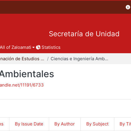
Secretaría de Unidad
All of Zaloamati
Statistics
Coordinación de Estudios de Posgrado - CBI
Ciencias e Ingeniería Ambientales
 Ambientales
handle.net/11191/6733
ns
By Issue Date
By Author
By Subject
By Ti