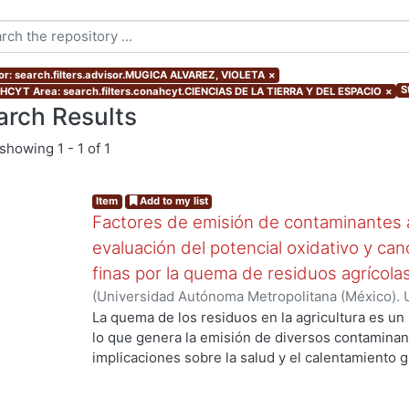
or: search.filters.advisor.MUGICA ALVAREZ, VIOLETA
×
S
CYT Area: search.filters.conahcyt.CIENCIAS DE LA TIERRA Y DEL ESPACIO
×
arch Results
showing
1 - 1 of 1
Item
Add to my list
Factores de emisión de contaminantes a
evaluación del potencial oxidativo y can
finas por la quema de residuos agrícola
(
Universidad Autónoma Metropolitana (México). 
de Servicios de Información.
,
2017
)
SANTIAGO DE
La quema de los residuos en la agricultura es un
lo que genera la emisión de diversos contaminan
implicaciones sobre la salud y el calentamiento g
los aerosoles de carbono orgánico (OC, por sus s
carbono(CO), el óxido nítrico (NO) y los hidrocar