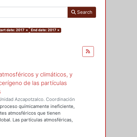
Search
tart date: 2017
×
End date: 2017
×
tmosféricos y climáticos, y
cerígeno de las partículas
s
Unidad Azcapotzalco. Coordinación
 LA ROSA, NAXIELI
 proceso químicamente ineficiente,
tes atmosféricos que tienen
lobal. Las partículas atmosféricas,
iglas en ingles), el monóxido de
buros aromáticos policíclicos