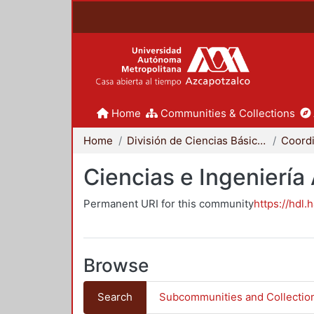
Home
Communities & Collections
Home
División de Ciencias Básicas e Ingeniería
Ciencias e Ingeniería
Permanent URI for this community
https://hdl.
Browse
Search
Subcommunities and Collectio