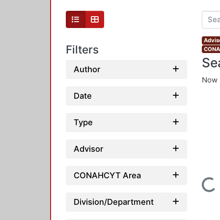
Advis
Filters
CONAH
Se
Author
Now 
Date
Type
Advisor
CONAHCYT Area
Loading...
Division/Department