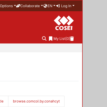
Options
Collaborate
EN
Log In
My List
[0]
tle
browse.comcol.by.conahcyt