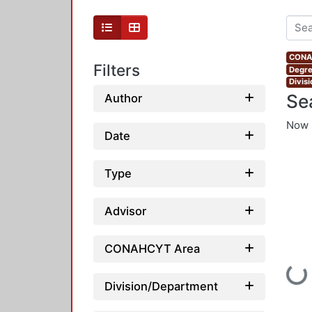
CONAH
Filters
Degre
Divis
Se
Author
Now 
Date
Type
Advisor
CONAHCYT Area
Loadi
Division/Department