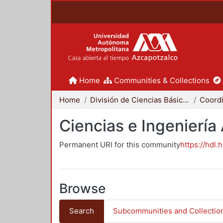
Home
Communities & Collections
Home
División de Ciencias Básicas e Ingeniería
Ciencias e Ingeniería
Permanent URI for this community
https://hdl.
Browse
Search
Subcommunities and Collectio