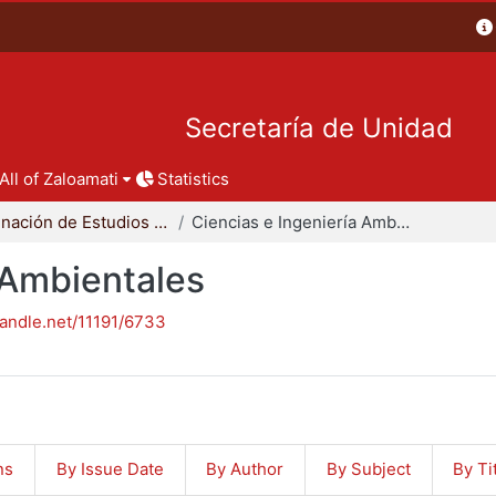
Secretaría de Unidad
All of Zaloamati
Statistics
Coordinación de Estudios de Posgrado - CBI
Ciencias e Ingeniería Ambientales
 Ambientales
handle.net/11191/6733
ns
By Issue Date
By Author
By Subject
By Ti