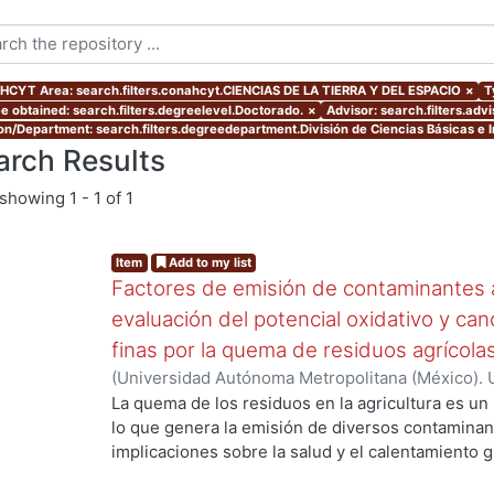
CYT Area: search.filters.conahcyt.CIENCIAS DE LA TIERRA Y DEL ESPACIO
×
T
e obtained: search.filters.degreelevel.Doctorado.
×
Advisor: search.filters.a
ion/Department: search.filters.degreedepartment.División de Ciencias Básicas e I
arch Results
showing
1 - 1 of 1
Item
Add to my list
Factores de emisión de contaminantes a
evaluación del potencial oxidativo y can
finas por la quema de residuos agrícola
(
Universidad Autónoma Metropolitana (México). 
de Servicios de Información.
,
2017
)
SANTIAGO DE
La quema de los residuos en la agricultura es un
lo que genera la emisión de diversos contaminan
ng...
implicaciones sobre la salud y el calentamiento g
los aerosoles de carbono orgánico (OC, por sus s