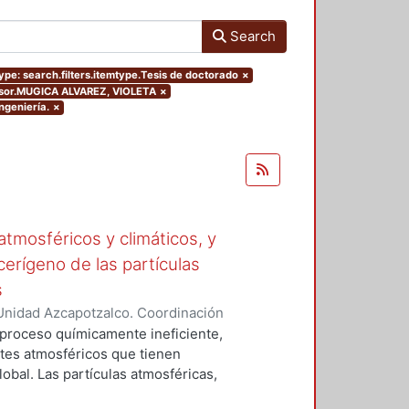
Search
ype: search.filters.itemtype.Tesis de doctorado
×
dvisor.MUGICA ALVAREZ, VIOLETA
×
ngeniería.
×
tmosféricos y climáticos, y
cerígeno de las partículas
s
Unidad Azcapotzalco. Coordinación
 LA ROSA, NAXIELI
 proceso químicamente ineficiente,
tes atmosféricos que tienen
lobal. Las partículas atmosféricas,
iglas en ingles), el monóxido de