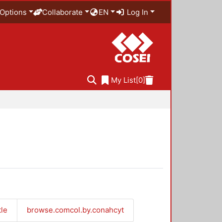
Options
Collaborate
EN
Log In
My List
[0]
tle
browse.comcol.by.conahcyt