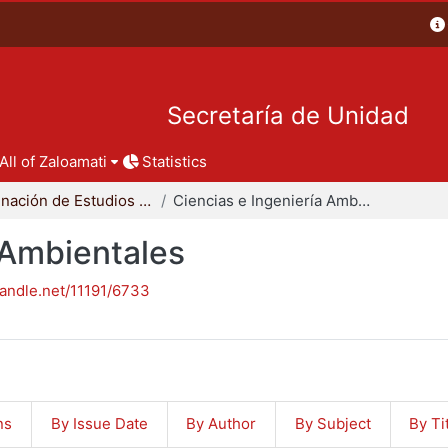
Secretaría de Unidad
All of Zaloamati
Statistics
Coordinación de Estudios de Posgrado - CBI
Ciencias e Ingeniería Ambientales
 Ambientales
handle.net/11191/6733
ns
By Issue Date
By Author
By Subject
By Ti