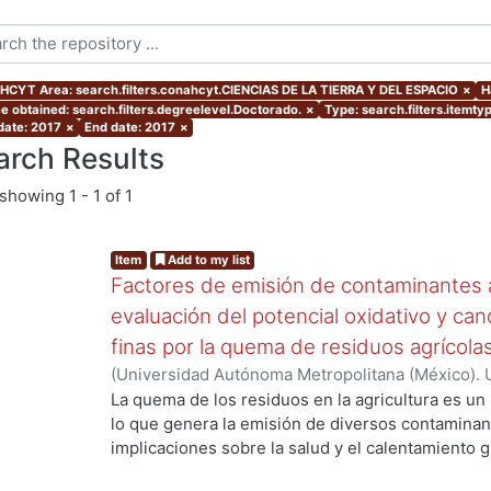
CYT Area: search.filters.conahcyt.CIENCIAS DE LA TIERRA Y DEL ESPACIO
×
H
e obtained: search.filters.degreelevel.Doctorado.
×
Type: search.filters.itemty
 date: 2017
×
End date: 2017
×
arch Results
showing
1 - 1 of 1
Item
Add to my list
Factores de emisión de contaminantes a
evaluación del potencial oxidativo y can
finas por la quema de residuos agrícola
(
Universidad Autónoma Metropolitana (México). 
de Servicios de Información.
,
2017
)
SANTIAGO DE
La quema de los residuos en la agricultura es un
lo que genera la emisión de diversos contaminan
implicaciones sobre la salud y el calentamiento g
los aerosoles de carbono orgánico (OC, por sus s