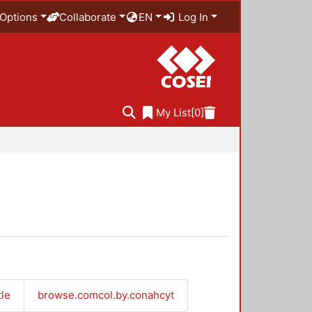
Options
Collaborate
EN
Log In
My List
[0]
tle
browse.comcol.by.conahcyt