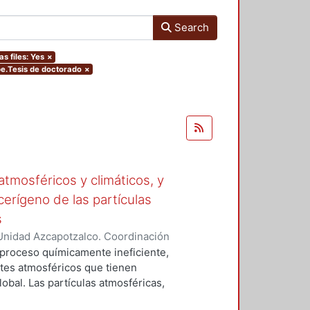
Search
as files: Yes
×
pe.Tesis de doctorado
×
tmosféricos y climáticos, y
cerígeno de las partículas
s
Unidad Azcapotzalco. Coordinación
 LA ROSA, NAXIELI
 proceso químicamente ineficiente,
tes atmosféricos que tienen
lobal. Las partículas atmosféricas,
iglas en ingles), el monóxido de