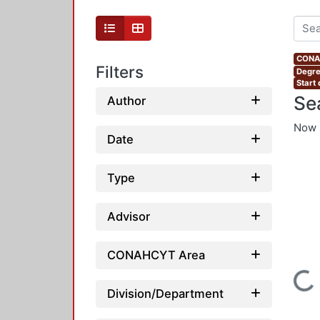
CONAH
Filters
Degre
Start
Se
Author
Now 
Date
Type
Advisor
CONAHCYT Area
Loading...
Division/Department