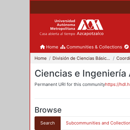
Home
Communities & Collections
Home
División de Ciencias Básicas e Ingeniería
Ciencias e Ingeniería
Permanent URI for this community
https://hdl.
Browse
Search
Subcommunities and Collectio