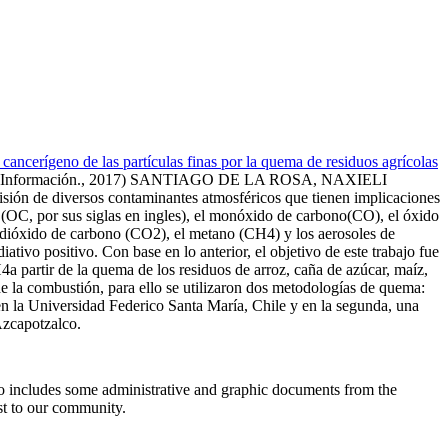
cancerígeno de las partículas finas por la quema de residuos agrícolas
Información.
,
2017
)
SANTIAGO DE LA ROSA, NAXIELI
misión de diversos contaminantes atmosféricos que tienen implicaciones
o (OC, por sus siglas en ingles), el monóxido de carbono(CO), el óxido
l dióxido de carbono (CO2), el metano (CH4) y los aerosoles de
tivo positivo. Con base en lo anterior, el objetivo de este trabajo fue
partir de la quema de los residuos de arroz, caña de azúcar, maíz,
 de la combustión, para ello se utilizaron dos metodologías de quema:
en la Universidad Federico Santa María, Chile y en la segunda, una
zcapotzalco.
so includes some administrative and graphic documents from the
est to our community.