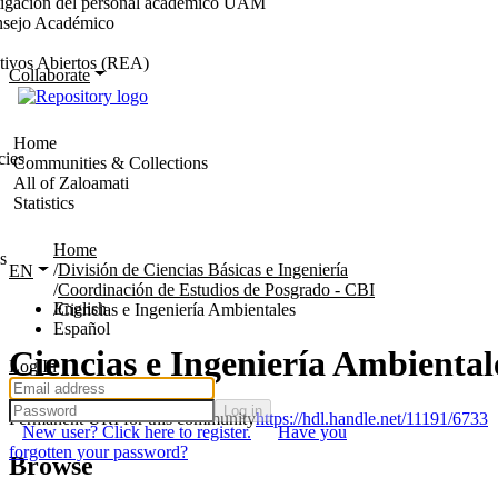
stigación del personal académico UAM
nsejo Académico
tivos Abiertos (REA)
Collaborate
Home
cies
Communities & Collections
All of Zaloamati
Statistics
Home
s
División de Ciencias Básicas e Ingeniería
EN
Coordinación de Estudios de Posgrado - CBI
English
Ciencias e Ingeniería Ambientales
Español
Ciencias e Ingeniería Ambiental
Log In
Log in
Permanent URI for this community
https://hdl.handle.net/11191/6733
New user? Click here to register.
Have you
forgotten your password?
Browse