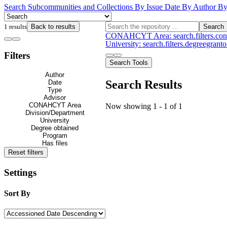
Search
Subcommunities and Collections
By Issue Date
By Author
By
1 results
Back to results
Search
CONAHCYT Area: search.filters.
University: search.filters.degreegra
Filters
Search Tools
Author
Search Results
Date
Type
Advisor
CONAHCYT Area
Now showing
1 - 1 of 1
Division/Department
University
Degree obtained
Program
Has files
Reset filters
Settings
Sort By