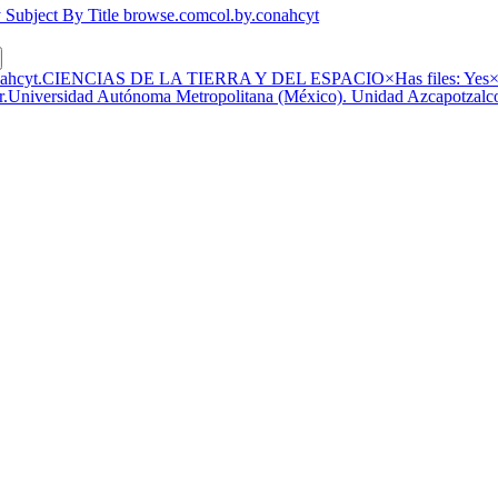
 Subject
By Title
browse.comcol.by.conahcyt
conahcyt.CIENCIAS DE LA TIERRA Y DEL ESPACIO
×
Has files: Yes
ntor.Universidad Autónoma Metropolitana (México). Unidad Azcapotzalc