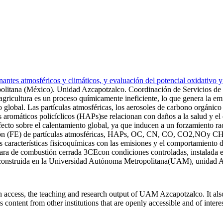
antes atmosféricos y climáticos, y evaluación del potencial oxidativo y 
litana (México). Unidad Azcapotzalco. Coordinación de Servicios de 
agricultura es un proceso químicamente ineficiente, lo que genera la e
to global. Las partículas atmosféricas, los aerosoles de carbono orgánic
s aromáticos policíclicos (HAPs)se relacionan con daños a la salud y e
to sobre el calentamiento global, ya que inducen a un forzamiento radia
ión (FE) de partículas atmosféricas, HAPs, OC, CN, CO, CO2,NOy CH4a 
us características fisicoquímicas con las emisiones y el comportamiento
mara de combustión cerrada 3CEcon condiciones controladas, instalada 
 construida en la Universidad Autónoma Metropolitana(UAM), unidad A
pen access, the teaching and research output of UAM Azcapotzalco. It al
 as content from other institutions that are openly accessible and of inter