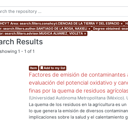
CYT Area: search.filters.conahcyt.CIENCIAS DE LA TIERRA Y DEL ESPACIO
×
H
r: search.filters.author.SANTIAGO DE LA ROSA, NAXIELI
×
Degree obtained: sear
or: search.filters.advisor.MUGICA ALVAREZ, VIOLETA
×
arch Results
showing
1 - 1 of 1
Item
Add to my list
Factores de emisión de contaminantes a
evaluación del potencial oxidativo y can
finas por la quema de residuos agrícola
(
Universidad Autónoma Metropolitana (México). 
de Servicios de Información.
,
2017
)
SANTIAGO DE
La quema de los residuos en la agricultura es un
lo que genera la emisión de diversos contaminan
implicaciones sobre la salud y el calentamiento g
los aerosoles de carbono orgánico (OC, por sus s