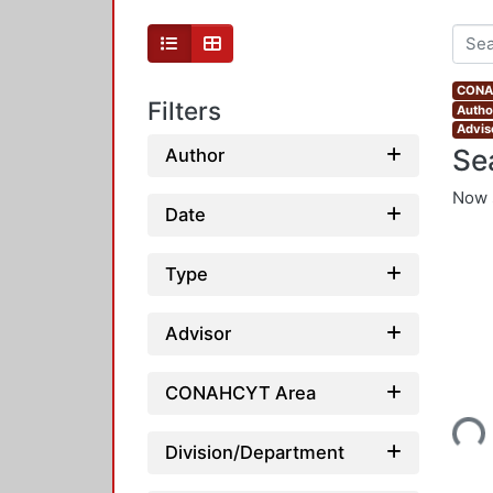
CONAH
Filters
Autho
Advis
Se
Author
Now 
Date
Type
Advisor
CONAHCYT Area
Loading...
Division/Department