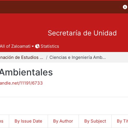
Secretaría de Unidad
All of Zaloamati
Statistics
Coordinación de Estudios de Posgrado - CBI
Ciencias e Ingeniería Ambientales
 Ambientales
handle.net/11191/6733
ns
By Issue Date
By Author
By Subject
By Ti