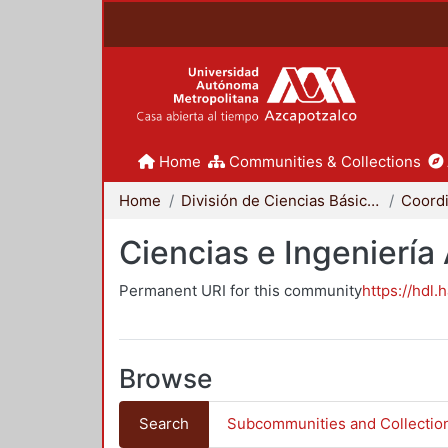
Home
Communities & Collections
Home
División de Ciencias Básicas e Ingeniería
Ciencias e Ingeniería
Permanent URI for this community
https://hdl.
Browse
Search
Subcommunities and Collectio