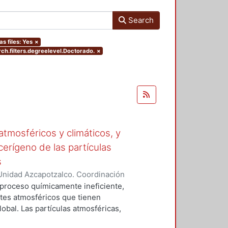
Search
as files: Yes
×
ch.filters.degreelevel.Doctorado.
×
tmosféricos y climáticos, y
cerígeno de las partículas
s
Unidad Azcapotzalco. Coordinación
 LA ROSA, NAXIELI
 proceso químicamente ineficiente,
tes atmosféricos que tienen
lobal. Las partículas atmosféricas,
iglas en ingles), el monóxido de