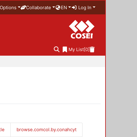
Options
Collaborate
EN
Log In
My List
[0]
tle
browse.comcol.by.conahcyt