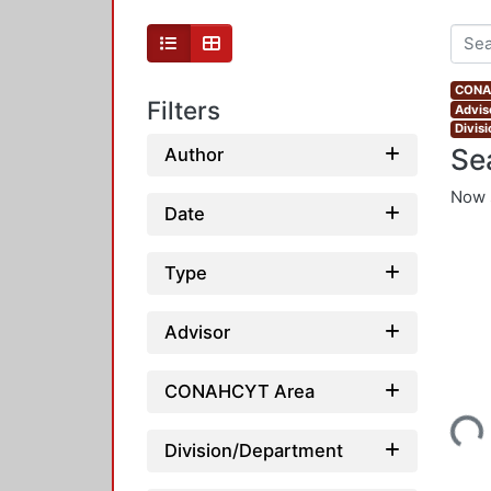
CONAH
Filters
Advis
Divis
Se
Author
Now 
Date
Type
Advisor
CONAHCYT Area
Loading...
Division/Department