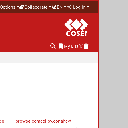
Options
Collaborate
EN
Log In
My List
[0]
tle
browse.comcol.by.conahcyt