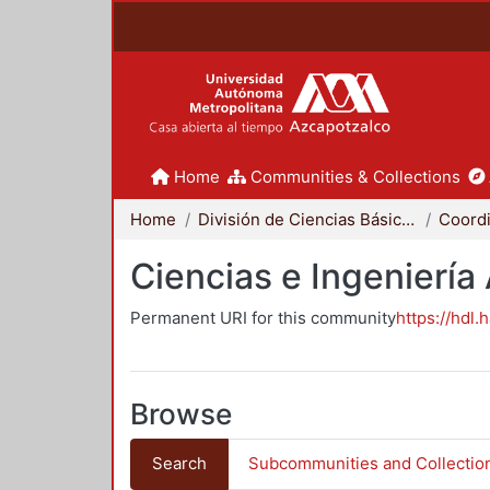
Home
Communities & Collections
Home
División de Ciencias Básicas e Ingeniería
Ciencias e Ingeniería
Permanent URI for this community
https://hdl.
Browse
Search
Subcommunities and Collectio