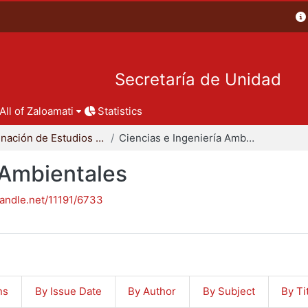
Secretaría de Unidad
All of Zaloamati
Statistics
Coordinación de Estudios de Posgrado - CBI
Ciencias e Ingeniería Ambientales
 Ambientales
handle.net/11191/6733
ns
By Issue Date
By Author
By Subject
By Ti