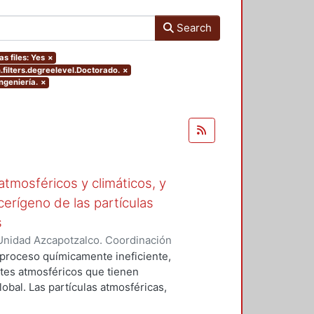
Search
as files: Yes
×
filters.degreelevel.Doctorado.
×
ngeniería.
×
tmosféricos y climáticos, y
cerígeno de las partículas
s
Unidad Azcapotzalco. Coordinación
 LA ROSA, NAXIELI
 proceso químicamente ineficiente,
tes atmosféricos que tienen
lobal. Las partículas atmosféricas,
iglas en ingles), el monóxido de