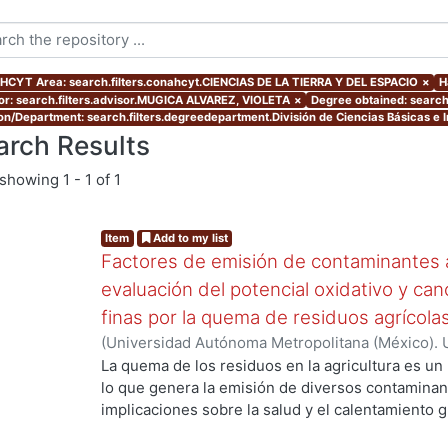
CYT Area: search.filters.conahcyt.CIENCIAS DE LA TIERRA Y DEL ESPACIO
×
H
or: search.filters.advisor.MUGICA ALVAREZ, VIOLETA
×
Degree obtained: search.
ion/Department: search.filters.degreedepartment.División de Ciencias Básicas e I
arch Results
showing
1 - 1 of 1
Item
Add to my list
Factores de emisión de contaminantes a
evaluación del potencial oxidativo y can
finas por la quema de residuos agrícola
(
Universidad Autónoma Metropolitana (México). 
de Servicios de Información.
,
2017
)
SANTIAGO DE
La quema de los residuos en la agricultura es un
lo que genera la emisión de diversos contaminan
implicaciones sobre la salud y el calentamiento g
los aerosoles de carbono orgánico (OC, por sus s