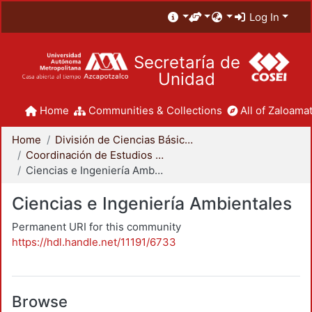
Log In
Secretaría de
Unidad
Home
Communities & Collections
All of Zaloamat
Home
División de Ciencias Básicas e Ingeniería
Coordinación de Estudios de Posgrado - CBI
Ciencias e Ingeniería Ambientales
Ciencias e Ingeniería Ambientales
Permanent URI for this community
https://hdl.handle.net/11191/6733
Browse