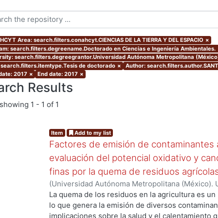
CYT Area: search.filters.conahcyt.CIENCIAS DE LA TIERRA Y DEL ESPACIO
×
am: search.filters.degreename.Doctorado en Ciencias e Ingeniería Ambientales.
rsity: search.filters.degreegrantor.Universidad Autónoma Metropolitana (México
 search.filters.itemtype.Tesis de doctorado
×
Author: search.filters.author.SA
 date: 2017
×
End date: 2017
×
arch Results
showing
1 - 1 of 1
Item
Add to my list
Factores de emisión de contaminantes a
evaluación del potencial oxidativo y can
finas por la quema de residuos agrícola
(
Universidad Autónoma Metropolitana (México). 
de Servicios de Información.
,
2017
)
SANTIAGO DE
La quema de los residuos en la agricultura es un
lo que genera la emisión de diversos contaminan
implicaciones sobre la salud y el calentamiento g