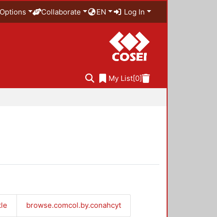
Options
Collaborate
EN
Log In
My List
[0]
tle
browse.comcol.by.conahcyt