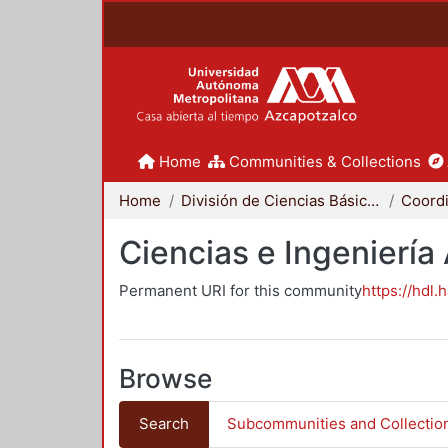
Home
Communities & Collections
Home
División de Ciencias Básicas e Ingeniería
Ciencias e Ingeniería
Permanent URI for this community
https://hdl.
Browse
Search
Subcommunities and Collectio