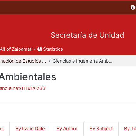
Secretaría de Unidad
All of Zaloamati
Statistics
Coordinación de Estudios de Posgrado - CBI
Ciencias e Ingeniería Ambientales
 Ambientales
handle.net/11191/6733
ns
By Issue Date
By Author
By Subject
By Ti