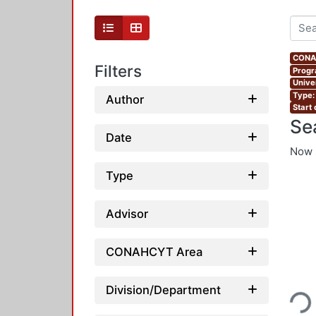
CONAH
Filters
Progr
Unive
Type:
Author
Start
Se
Date
Now 
Type
Advisor
CONAHCYT Area
Loading...
Division/Department