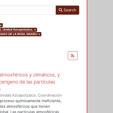
Search
×
). Unidad Azcapotzalco.
×
NTIAGO DE LA ROSA, NAXIELI
×
tmosféricos y climáticos, y
cerígeno de las partículas
s
Unidad Azcapotzalco. Coordinación
 LA ROSA, NAXIELI
 proceso químicamente ineficiente,
tes atmosféricos que tienen
lobal. Las partículas atmosféricas,