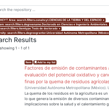
CYT Area: search.filters.conahcyt.CIENCIAS DE LA TIERRA Y DEL ESPACIO
×
am: search.filters.degreename.Doctorado en Ciencias e Ingeniería Ambientales.
 search.filters.itemtype.Tesis de doctorado
×
rsity: search.filters.degreegrantor.Universidad Autónoma Metropolitana (México
arch Results
showing
1 - 1 of 1
Item
Add to my list
Factores de emisión de contaminantes a
evaluación del potencial oxidativo y can
finas por la quema de residuos agrícola
(
Universidad Autónoma Metropolitana (México). 
de Servicios de Información.
,
2017
)
SANTIAGO DE
La quema de los residuos en la agricultura es un
lo que genera la emisión de diversos contaminan
ing...
implicaciones sobre la salud y el calentamiento g