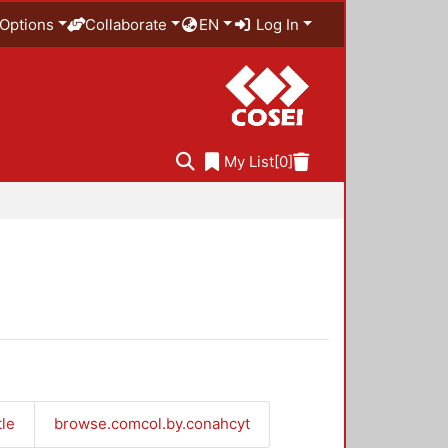
Options
Collaborate
EN
Log In
My List
[0]
tle
browse.comcol.by.conahcyt