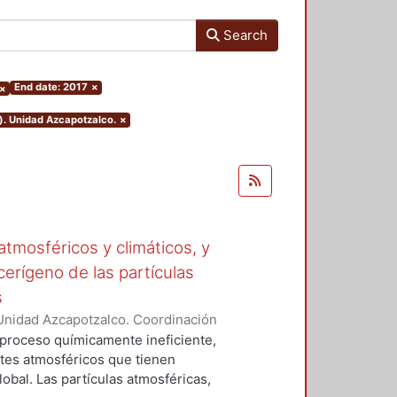
Search
End date: 2017
×
×
). Unidad Azcapotzalco.
×
tmosféricos y climáticos, y
cerígeno de las partículas
s
Unidad Azcapotzalco. Coordinación
 LA ROSA, NAXIELI
 proceso químicamente ineficiente,
tes atmosféricos que tienen
lobal. Las partículas atmosféricas,