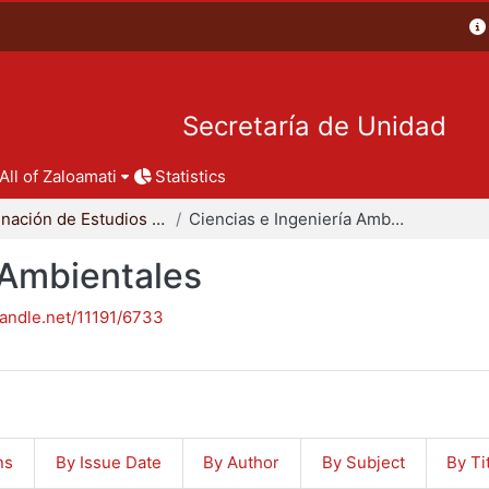
Secretaría de Unidad
All of Zaloamati
Statistics
Coordinación de Estudios de Posgrado - CBI
Ciencias e Ingeniería Ambientales
 Ambientales
handle.net/11191/6733
ns
By Issue Date
By Author
By Subject
By Ti