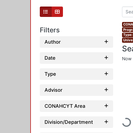
CONAH
Filters
Progr
Type:
Unive
Author
Se
Date
Now 
Type
Advisor
CONAHCYT Area
Division/Department
Load