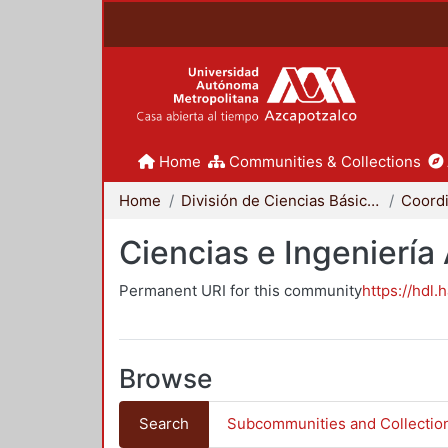
Home
Communities & Collections
Home
División de Ciencias Básicas e Ingeniería
Ciencias e Ingeniería
Permanent URI for this community
https://hdl.
Browse
Search
Subcommunities and Collectio