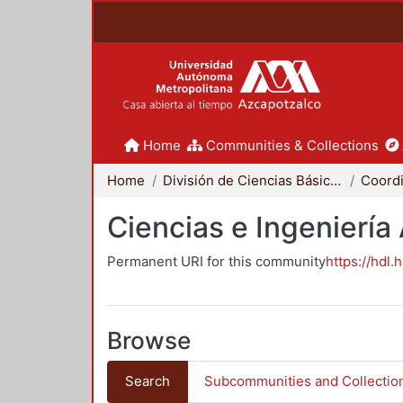
Home
Communities & Collections
Home
División de Ciencias Básicas e Ingeniería
Ciencias e Ingeniería
Permanent URI for this community
https://hdl.
Browse
Search
Subcommunities and Collectio