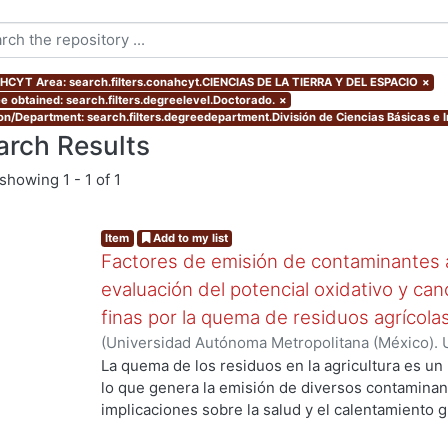
CYT Area: search.filters.conahcyt.CIENCIAS DE LA TIERRA Y DEL ESPACIO
×
e obtained: search.filters.degreelevel.Doctorado.
×
ion/Department: search.filters.degreedepartment.División de Ciencias Básicas e I
arch Results
showing
1 - 1 of 1
Item
Add to my list
Factores de emisión de contaminantes a
evaluación del potencial oxidativo y can
finas por la quema de residuos agrícola
(
Universidad Autónoma Metropolitana (México). 
de Servicios de Información.
,
2017
)
SANTIAGO DE
La quema de los residuos en la agricultura es un
lo que genera la emisión de diversos contaminan
implicaciones sobre la salud y el calentamiento g
los aerosoles de carbono orgánico (OC, por sus s