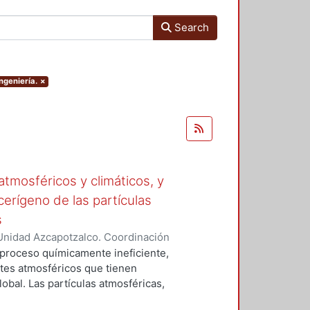
Search
ngeniería.
×
tmosféricos y climáticos, y
cerígeno de las partículas
s
Unidad Azcapotzalco. Coordinación
 LA ROSA, NAXIELI
 proceso químicamente ineficiente,
tes atmosféricos que tienen
lobal. Las partículas atmosféricas,
iglas en ingles), el monóxido de