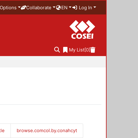
Options
Collaborate
EN
Log In
My List
[0]
tle
browse.comcol.by.conahcyt