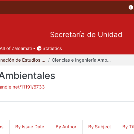
Secretaría de Unidad
All of Zaloamati
Statistics
Coordinación de Estudios de Posgrado - CBI
Ciencias e Ingeniería Ambientales
 Ambientales
handle.net/11191/6733
ns
By Issue Date
By Author
By Subject
By Ti