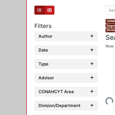
CONAH
Filters
Degre
Divis
Se
Author
Now 
Date
Type
Advisor
CONAHCYT Area
Loading...
Division/Department