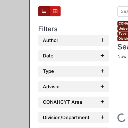
CONAH
Filters
Unive
Type:
Divis
Author
Se
Date
Now 
Type
Advisor
CONAHCYT Area
Loading...
Division/Department