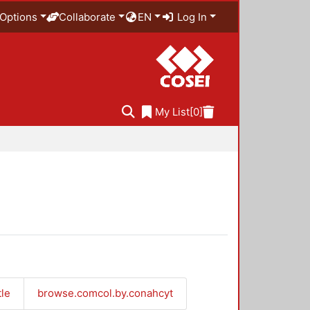
Options
Collaborate
EN
Log In
My List
[0]
tle
browse.comcol.by.conahcyt