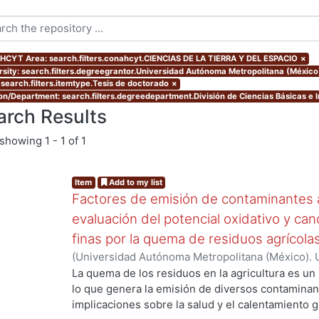
CYT Area: search.filters.conahcyt.CIENCIAS DE LA TIERRA Y DEL ESPACIO
×
rsity: search.filters.degreegrantor.Universidad Autónoma Metropolitana (México
 search.filters.itemtype.Tesis de doctorado
×
ion/Department: search.filters.degreedepartment.División de Ciencias Básicas e I
arch Results
showing
1 - 1 of 1
Item
Add to my list
Factores de emisión de contaminantes a
evaluación del potencial oxidativo y can
finas por la quema de residuos agrícola
(
Universidad Autónoma Metropolitana (México). 
de Servicios de Información.
,
2017
)
SANTIAGO DE
La quema de los residuos en la agricultura es un
lo que genera la emisión de diversos contaminan
implicaciones sobre la salud y el calentamiento g