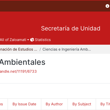
Secretaría de Unidad
All of Zaloamati
Statistics
Coordinación de Estudios de Posgrado - CBI
Ciencias e Ingeniería Ambientales
 Ambientales
handle.net/11191/6733
ns
By Issue Date
By Author
By Subject
By Ti