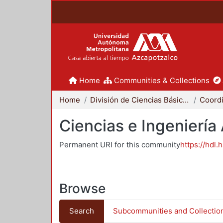
Home
Communities & Collections
Home
División de Ciencias Básicas e Ingeniería
Ciencias e Ingeniería
Permanent URI for this community
https://hdl.
Browse
Search
Subcommunities and Collectio