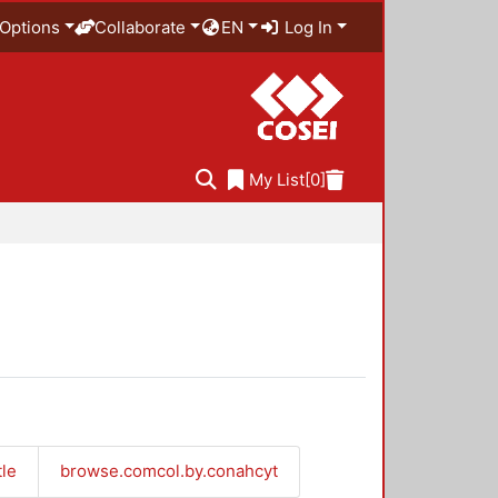
Options
Collaborate
EN
Log In
My List
[0]
tle
browse.comcol.by.conahcyt