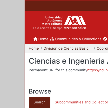
Home
Communities & Collections
Home
División de Ciencias Básicas e Ingeniería
Ciencias e Ingeniería
Permanent URI for this community
https://hdl.
Browse
Search
Subcommunities and Collectio