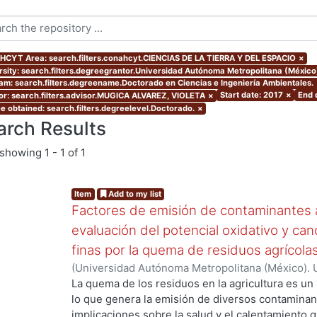
CYT Area: search.filters.conahcyt.CIENCIAS DE LA TIERRA Y DEL ESPACIO
×
rsity: search.filters.degreegrantor.Universidad Autónoma Metropolitana (México
am: search.filters.degreename.Doctorado en Ciencias e Ingeniería Ambientales.
Start date: 2017
×
End 
or: search.filters.advisor.MUGICA ALVAREZ, VIOLETA
×
e obtained: search.filters.degreelevel.Doctorado.
×
arch Results
showing
1 - 1 of 1
Item
Add to my list
Factores de emisión de contaminantes a
evaluación del potencial oxidativo y can
finas por la quema de residuos agrícola
(
Universidad Autónoma Metropolitana (México). 
de Servicios de Información.
,
2017
)
SANTIAGO DE
La quema de los residuos en la agricultura es un
lo que genera la emisión de diversos contaminan
implicaciones sobre la salud y el calentamiento g