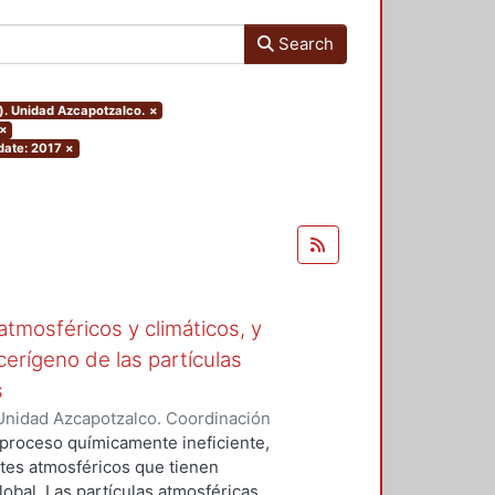
Search
). Unidad Azcapotzalco.
×
×
date: 2017
×
tmosféricos y climáticos, y
cerígeno de las partículas
s
Unidad Azcapotzalco. Coordinación
 LA ROSA, NAXIELI
 proceso químicamente ineficiente,
tes atmosféricos que tienen
lobal. Las partículas atmosféricas,