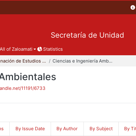
Secretaría de Unidad
All of Zaloamati
Statistics
Coordinación de Estudios de Posgrado - CBI
Ciencias e Ingeniería Ambientales
 Ambientales
handle.net/11191/6733
ns
By Issue Date
By Author
By Subject
By Ti