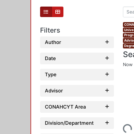
CONAH
Filters
Unive
Progr
Advis
Author
Degre
Se
Date
Now 
Type
Advisor
CONAHCYT Area
Loading...
Division/Department