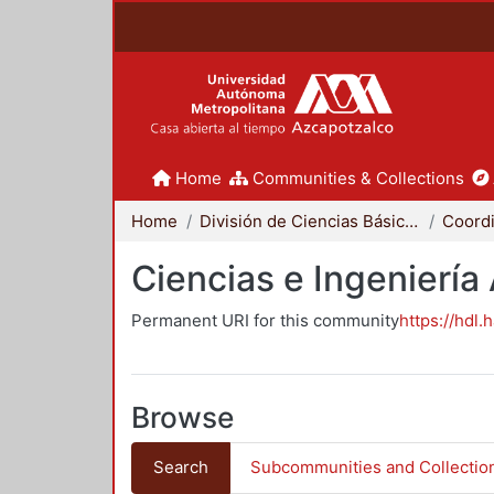
Home
Communities & Collections
Home
División de Ciencias Básicas e Ingeniería
Ciencias e Ingeniería
Permanent URI for this community
https://hdl.
Browse
Search
Subcommunities and Collectio