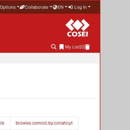
Options
Collaborate
EN
Log In
My List
[0]
tle
browse.comcol.by.conahcyt