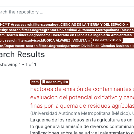
CYT Area: search.filters.conahcyt.CIENCIAS DE LA TIERRA Y DEL ESPACIO
×
rsity: search.filters.degreegrantor.Universidad Autónoma Metropolitana (México
am: search.filters.degreename.Doctorado en Ciencias e Ingeniería Ambientales.
End date: 2017
×
or: search.filters.advisor.MUGICA ALVAREZ, VIOLETA
×
ion/Department: search.filters.degreedepartment.División de Ciencias Básicas e I
arch Results
showing
1 - 1 of 1
Item
Add to my list
Factores de emisión de contaminantes a
evaluación del potencial oxidativo y can
finas por la quema de residuos agrícola
(
Universidad Autónoma Metropolitana (México). 
de Servicios de Información.
,
2017
)
SANTIAGO DE
La quema de los residuos en la agricultura es un
lo que genera la emisión de diversos contaminan
implicaciones sobre la salud y el calentamiento g