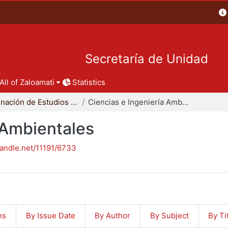
Secretaría de Unidad
All of Zaloamati
Statistics
Coordinación de Estudios de Posgrado - CBI
Ciencias e Ingeniería Ambientales
 Ambientales
handle.net/11191/6733
ns
By Issue Date
By Author
By Subject
By Ti