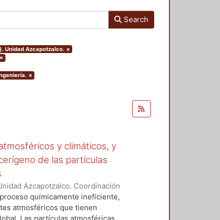
Search
). Unidad Azcapotzalco.
×
×
ngeniería.
×
tmosféricos y climáticos, y
cerígeno de las partículas
s
Unidad Azcapotzalco. Coordinación
 LA ROSA, NAXIELI
 proceso químicamente ineficiente,
tes atmosféricos que tienen
lobal. Las partículas atmosféricas,