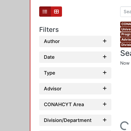
CONAH
Filters
Unive
Progr
Advis
Author
Divis
Se
Date
Now 
Type
Advisor
CONAHCYT Area
Division/Department
Loading...