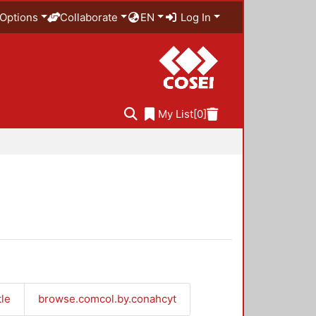
Options
Collaborate
EN
Log In
My List
[0]
tle
browse.comcol.by.conahcyt