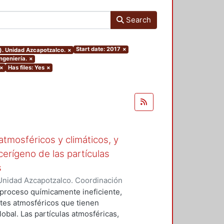
Search
Start date: 2017
×
). Unidad Azcapotzalco.
×
ngeniería.
×
×
Has files: Yes
×
tmosféricos y climáticos, y
cerígeno de las partículas
s
Unidad Azcapotzalco. Coordinación
 LA ROSA, NAXIELI
 proceso químicamente ineficiente,
tes atmosféricos que tienen
lobal. Las partículas atmosféricas,