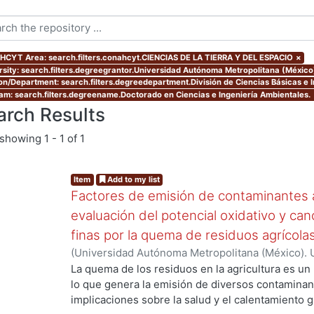
CYT Area: search.filters.conahcyt.CIENCIAS DE LA TIERRA Y DEL ESPACIO
×
rsity: search.filters.degreegrantor.Universidad Autónoma Metropolitana (México
ion/Department: search.filters.degreedepartment.División de Ciencias Básicas e I
am: search.filters.degreename.Doctorado en Ciencias e Ingeniería Ambientales.
arch Results
showing
1 - 1 of 1
Item
Add to my list
Factores de emisión de contaminantes a
evaluación del potencial oxidativo y can
finas por la quema de residuos agrícola
(
Universidad Autónoma Metropolitana (México). 
g...
de Servicios de Información.
,
2017
)
SANTIAGO DE
La quema de los residuos en la agricultura es un
lo que genera la emisión de diversos contaminan
implicaciones sobre la salud y el calentamiento g