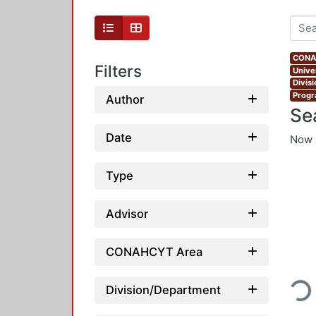
CONAH
Filters
Unive
Divis
Progr
Author
Se
Date
Now 
Type
Advisor
CONAHCYT Area
Loadin
Division/Department