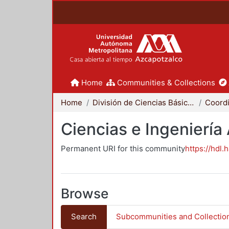
Home
Communities & Collections
Home
División de Ciencias Básicas e Ingeniería
Ciencias e Ingeniería
Permanent URI for this community
https://hdl.
Browse
Search
Subcommunities and Collectio