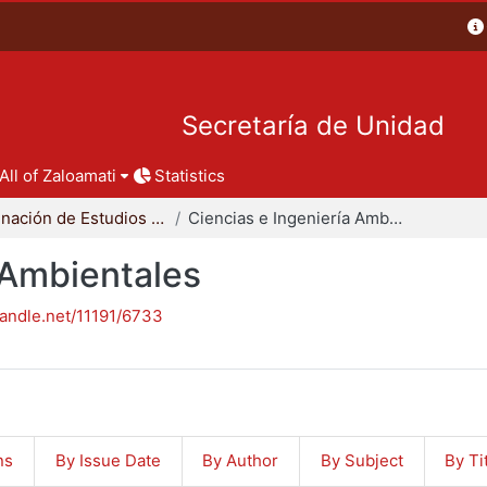
Secretaría de Unidad
All of Zaloamati
Statistics
Coordinación de Estudios de Posgrado - CBI
Ciencias e Ingeniería Ambientales
 Ambientales
handle.net/11191/6733
ns
By Issue Date
By Author
By Subject
By Ti