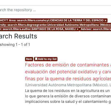
CYT Area: search.filters.conahcyt.CIENCIAS DE LA TIERRA Y DEL ESPACIO
×
rsity: search.filters.degreegrantor.Universidad Autónoma Metropolitana (México
r: search.filters.author.SANTIAGO DE LA ROSA, NAXIELI
×
Advisor: search.filt
arch Results
showing
1 - 1 of 1
Item
Add to my list
Factores de emisión de contaminantes a
evaluación del potencial oxidativo y can
finas por la quema de residuos agrícola
(
Universidad Autónoma Metropolitana (México). 
de Servicios de Información.
,
2017
)
SANTIAGO DE
La quema de los residuos en la agricultura es un
lo que genera la emisión de diversos contaminan
implicaciones sobre la salud y el calentamiento g
los aerosoles de carbono orgánico (OC, por sus s