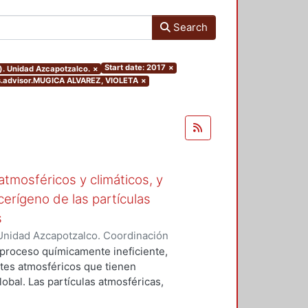
Search
Start date: 2017
×
). Unidad Azcapotzalco.
×
ers.advisor.MUGICA ALVAREZ, VIOLETA
×
tmosféricos y climáticos, y
cerígeno de las partículas
s
Unidad Azcapotzalco. Coordinación
 LA ROSA, NAXIELI
 proceso químicamente ineficiente,
tes atmosféricos que tienen
lobal. Las partículas atmosféricas,
iglas en ingles), el monóxido de