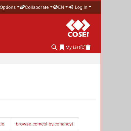
Options
Collaborate
EN
Log In
My List
[0]
tle
browse.comcol.by.conahcyt