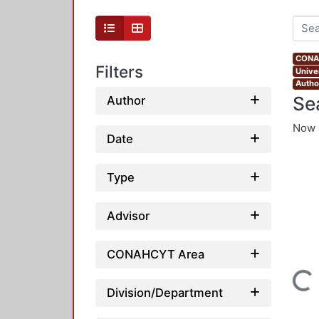
CONAH
Filters
Unive
Autho
Se
Author
Now 
Date
Type
Advisor
CONAHCYT Area
Loading...
Division/Department