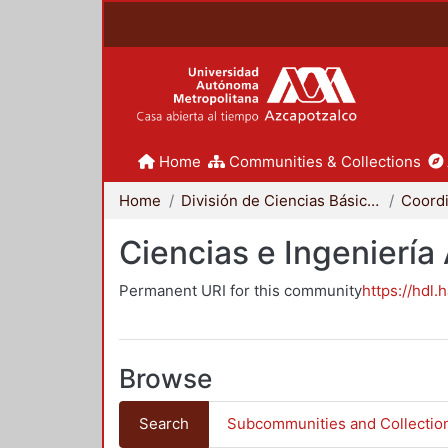
Home
Communities & Collections
Home
División de Ciencias Básicas e Ingeniería
Ciencias e Ingeniería
Permanent URI for this community
https://hdl.
Browse
Search
Subcommunities and Collectio