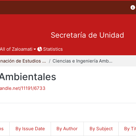
Secretaría de Unidad
All of Zaloamati
Statistics
Coordinación de Estudios de Posgrado - CBI
Ciencias e Ingeniería Ambientales
 Ambientales
handle.net/11191/6733
ns
By Issue Date
By Author
By Subject
By Ti