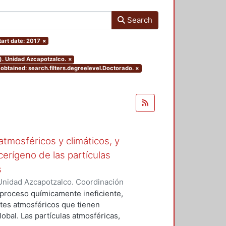
Search
tart date: 2017
×
). Unidad Azcapotzalco.
×
obtained: search.filters.degreelevel.Doctorado.
×
tmosféricos y climáticos, y
cerígeno de las partículas
s
Unidad Azcapotzalco. Coordinación
 LA ROSA, NAXIELI
 proceso químicamente ineficiente,
tes atmosféricos que tienen
lobal. Las partículas atmosféricas,