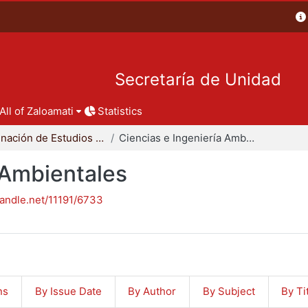
Secretaría de Unidad
All of Zaloamati
Statistics
Coordinación de Estudios de Posgrado - CBI
Ciencias e Ingeniería Ambientales
 Ambientales
handle.net/11191/6733
ns
By Issue Date
By Author
By Subject
By Ti