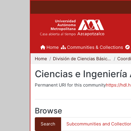
Home
Communities & Collections
Home
División de Ciencias Básicas e Ingeniería
Ciencias e Ingeniería
Permanent URI for this community
https://hdl.
Browse
Search
Subcommunities and Collectio