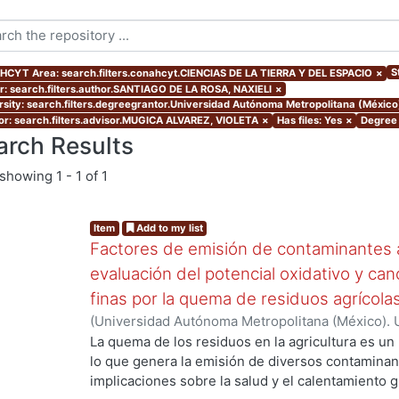
S
CYT Area: search.filters.conahcyt.CIENCIAS DE LA TIERRA Y DEL ESPACIO
×
r: search.filters.author.SANTIAGO DE LA ROSA, NAXIELI
×
rsity: search.filters.degreegrantor.Universidad Autónoma Metropolitana (México
or: search.filters.advisor.MUGICA ALVAREZ, VIOLETA
×
Has files: Yes
×
Degree 
arch Results
showing
1 - 1 of 1
Item
Add to my list
Factores de emisión de contaminantes a
evaluación del potencial oxidativo y can
finas por la quema de residuos agrícola
(
Universidad Autónoma Metropolitana (México). 
de Servicios de Información.
,
2017
)
SANTIAGO DE
La quema de los residuos en la agricultura es un
lo que genera la emisión de diversos contaminan
implicaciones sobre la salud y el calentamiento g