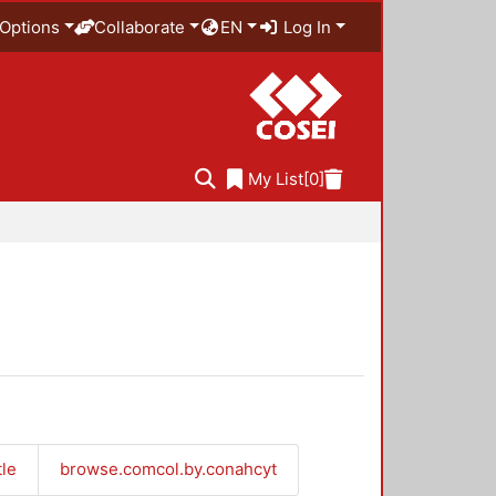
Options
Collaborate
EN
Log In
My List
[0]
tle
browse.comcol.by.conahcyt