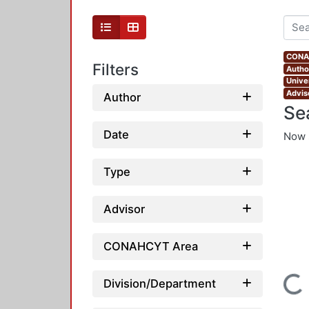
CONAH
Filters
Autho
Unive
Advis
Author
Se
Date
Now 
Type
Advisor
CONAHCYT Area
Loading...
Division/Department