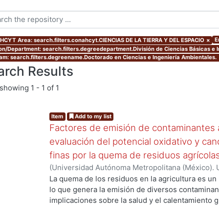
E
CYT Area: search.filters.conahcyt.CIENCIAS DE LA TIERRA Y DEL ESPACIO
×
ion/Department: search.filters.degreedepartment.División de Ciencias Básicas e I
am: search.filters.degreename.Doctorado en Ciencias e Ingeniería Ambientales.
arch Results
showing
1 - 1 of 1
Item
Add to my list
Factores de emisión de contaminantes a
evaluación del potencial oxidativo y can
finas por la quema de residuos agrícola
(
Universidad Autónoma Metropolitana (México). 
de Servicios de Información.
,
2017
)
SANTIAGO DE
La quema de los residuos en la agricultura es un
lo que genera la emisión de diversos contaminan
implicaciones sobre la salud y el calentamiento g
los aerosoles de carbono orgánico (OC, por sus s