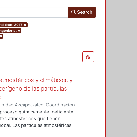
Search
nd date: 2017
×
ngeniería.
×
×
tmosféricos y climáticos, y
cerígeno de las partículas
s
Unidad Azcapotzalco. Coordinación
 LA ROSA, NAXIELI
 proceso químicamente ineficiente,
tes atmosféricos que tienen
lobal. Las partículas atmosféricas,
iglas en ingles), el monóxido de