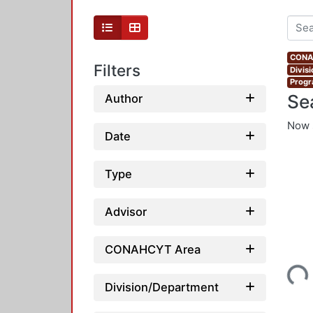
CONAH
Filters
Divis
Progr
Se
Author
Now 
Date
Type
Advisor
CONAHCYT Area
Loading...
Division/Department