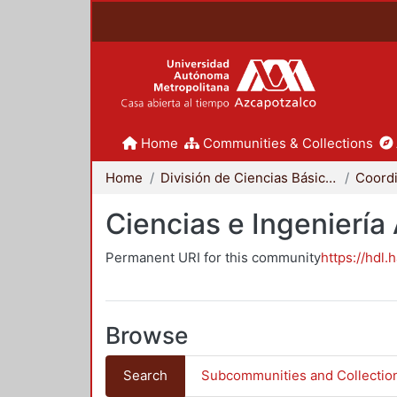
Home
Communities & Collections
Home
División de Ciencias Básicas e Ingeniería
Ciencias e Ingeniería
Permanent URI for this community
https://hdl.
Browse
Search
Subcommunities and Collectio