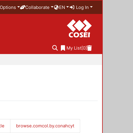
Options
Collaborate
EN
Log In
My List
[0]
tle
browse.comcol.by.conahcyt