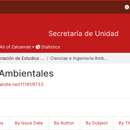
Secretaría de Unidad
All of Zaloamati
Statistics
Coordinación de Estudios de Posgrado - CBI
Ciencias e Ingeniería Ambientales
 Ambientales
handle.net/11191/6733
ns
By Issue Date
By Author
By Subject
By Ti