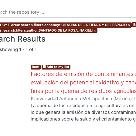
E
CYT Area: search.filters.conahcyt.CIENCIAS DE LA TIERRA Y DEL ESPACIO
×
r: search.filters.author.SANTIAGO DE LA ROSA, NAXIELI
×
arch Results
showing
1 - 1 of 1
Item
Add to my list
Factores de emisión de contaminantes a
evaluación del potencial oxidativo y can
finas por la quema de residuos agrícola
(
Universidad Autónoma Metropolitana (México). 
g...
de Servicios de Información.
,
2017
)
SANTIAGO DE
La quema de los residuos en la agricultura es un
lo que genera la emisión de diversos contaminan
implicaciones sobre la salud y el calentamiento g
los aerosoles de carbono orgánico (OC, por sus s
carbono(CO), el óxido nítrico (NO) y los hidrocar