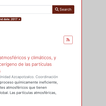
Search
nd date: 2017
×
tmosféricos y climáticos, y
cerígeno de las partículas
s
Unidad Azcapotzalco. Coordinación
 LA ROSA, NAXIELI
 proceso químicamente ineficiente,
tes atmosféricos que tienen
lobal. Las partículas atmosféricas,
iglas en ingles), el monóxido de
buros aromáticos policíclicos