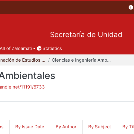
Secretaría de Unidad
All of Zaloamati
Statistics
Coordinación de Estudios de Posgrado - CBI
Ciencias e Ingeniería Ambientales
 Ambientales
handle.net/11191/6733
ns
By Issue Date
By Author
By Subject
By Ti