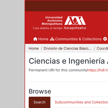
Home
Communities & Collections
Home
División de Ciencias Básicas e Ingeniería
Ciencias e Ingeniería
Permanent URI for this community
https://hdl.
Browse
Search
Subcommunities and Collectio