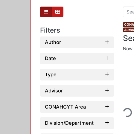
CONAH
Filters
Autho
Se
Author
Now 
Date
Type
Advisor
Loadin
CONAHCYT Area
Division/Department