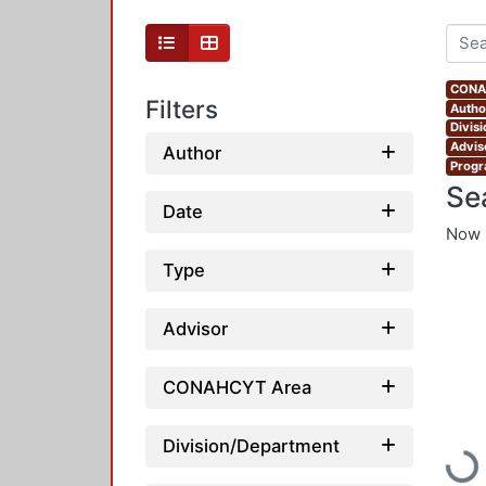
CONAH
Filters
Autho
Divis
Advis
Author
Progr
Se
Date
Now 
Type
Advisor
CONAHCYT Area
Division/Department
Loadi