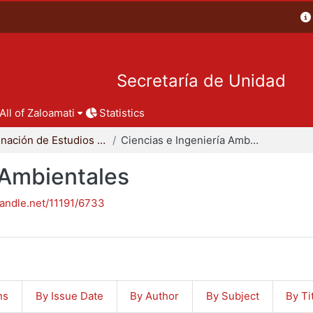
Secretaría de Unidad
All of Zaloamati
Statistics
Coordinación de Estudios de Posgrado - CBI
Ciencias e Ingeniería Ambientales
 Ambientales
handle.net/11191/6733
ns
By Issue Date
By Author
By Subject
By Ti