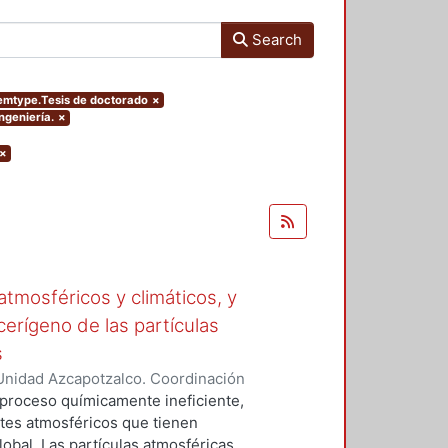
Search
itemtype.Tesis de doctorado
×
ngeniería.
×
×
tmosféricos y climáticos, y
cerígeno de las partículas
s
Unidad Azcapotzalco. Coordinación
 LA ROSA, NAXIELI
 proceso químicamente ineficiente,
tes atmosféricos que tienen
lobal. Las partículas atmosféricas,