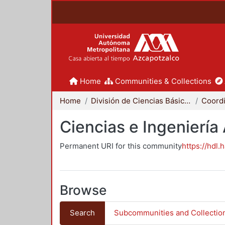
Home
Communities & Collections
Home
División de Ciencias Básicas e Ingeniería
Ciencias e Ingeniería
Permanent URI for this community
https://hdl.
Browse
Search
Subcommunities and Collectio