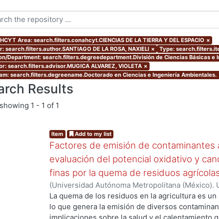
CYT Area: search.filters.conahcyt.CIENCIAS DE LA TIERRA Y DEL ESPACIO
×
r: search.filters.author.SANTIAGO DE LA ROSA, NAXIELI
×
Type: search.filters.
ion/Department: search.filters.degreedepartment.División de Ciencias Básicas e I
or: search.filters.advisor.MUGICA ALVAREZ, VIOLETA
×
am: search.filters.degreename.Doctorado en Ciencias e Ingeniería Ambientales.
arch Results
showing
1 - 1 of 1
Item
Add to my list
Factores de emisión de contaminantes a
evaluación del potencial oxidativo y can
finas por la quema de residuos agrícola
(
Universidad Autónoma Metropolitana (México). 
de Servicios de Información.
,
2017
)
SANTIAGO DE
La quema de los residuos en la agricultura es un
lo que genera la emisión de diversos contaminan
ng...
implicaciones sobre la salud y el calentamiento g