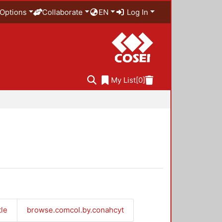
Options
Collaborate
EN
Log In
My List
[0]
tle
browse.comcol.by.conahcyt