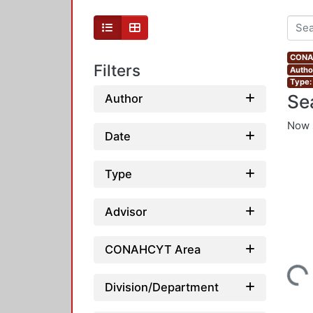
CONAH
Filters
Autho
Type:
Se
Author
Now 
Date
Type
Advisor
CONAHCYT Area
Loading...
Division/Department