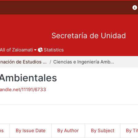
Secretaría de Unidad
All of Zaloamati
Statistics
Coordinación de Estudios de Posgrado - CBI
Ciencias e Ingeniería Ambientales
 Ambientales
handle.net/11191/6733
ns
By Issue Date
By Author
By Subject
By Ti