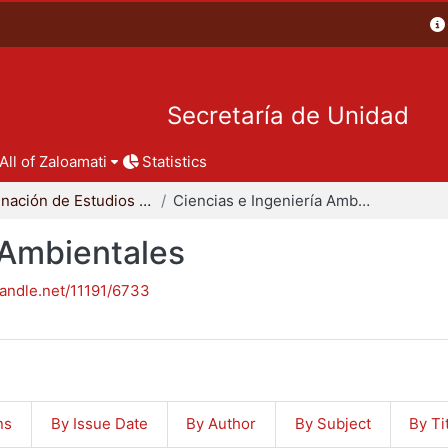
Secretaría de Unidad
All of Zaloamati
Statistics
Coordinación de Estudios de Posgrado - CBI
Ciencias e Ingeniería Ambientales
 Ambientales
handle.net/11191/6733
ns
By Issue Date
By Author
By Subject
By Ti