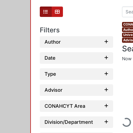
CONAH
Filters
Autho
Unive
Advis
Author
Se
Date
Now 
Type
Advisor
CONAHCYT Area
Loadi
Division/Department