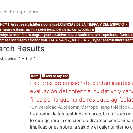
CYT Area: search.filters.conahcyt.CIENCIAS DE LA TIERRA Y DEL ESPACIO
×
r: search.filters.author.SANTIAGO DE LA ROSA, NAXIELI
×
rsity: search.filters.degreegrantor.Universidad Autónoma Metropolitana (México
or: search.filters.advisor.MUGICA ALVAREZ, VIOLETA
×
Type: search.filters.ite
arch Results
showing
1 - 1 of 1
Item
Add to my list
Factores de emisión de contaminantes a
evaluación del potencial oxidativo y can
finas por la quema de residuos agrícola
(
Universidad Autónoma Metropolitana (México). 
de Servicios de Información.
,
2017
)
SANTIAGO DE
La quema de los residuos en la agricultura es un
ng...
lo que genera la emisión de diversos contaminan
implicaciones sobre la salud y el calentamiento g