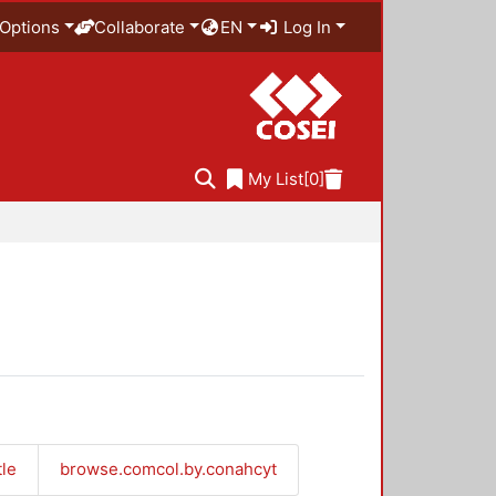
Options
Collaborate
EN
Log In
My List
[0]
tle
browse.comcol.by.conahcyt