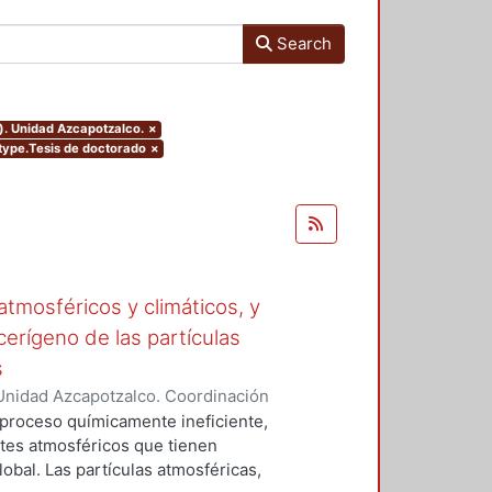
Search
). Unidad Azcapotzalco.
×
mtype.Tesis de doctorado
×
tmosféricos y climáticos, y
cerígeno de las partículas
s
Unidad Azcapotzalco. Coordinación
 LA ROSA, NAXIELI
 proceso químicamente ineficiente,
tes atmosféricos que tienen
lobal. Las partículas atmosféricas,