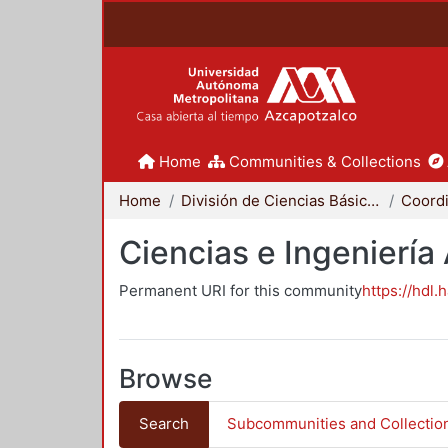
Home
Communities & Collections
Home
División de Ciencias Básicas e Ingeniería
Ciencias e Ingeniería
Permanent URI for this community
https://hdl.
Browse
Search
Subcommunities and Collectio