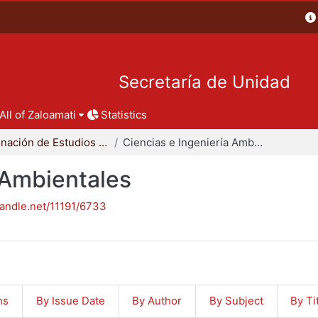
Secretaría de Unidad
All of Zaloamati
Statistics
Coordinación de Estudios de Posgrado - CBI
Ciencias e Ingeniería Ambientales
 Ambientales
handle.net/11191/6733
ns
By Issue Date
By Author
By Subject
By Ti