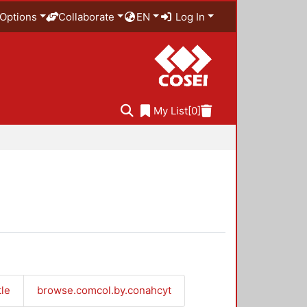
Options
Collaborate
EN
Log In
My List
[0]
tle
browse.comcol.by.conahcyt