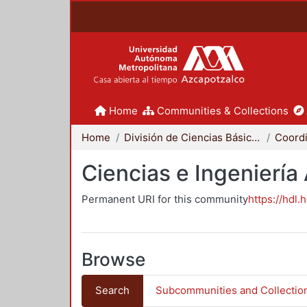
Home
Communities & Collections
Home
División de Ciencias Básicas e Ingeniería
Ciencias e Ingeniería
Permanent URI for this community
https://hdl.
Browse
Search
Subcommunities and Collectio