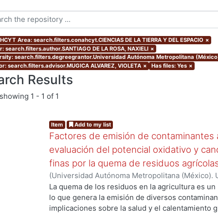
CYT Area: search.filters.conahcyt.CIENCIAS DE LA TIERRA Y DEL ESPACIO
×
r: search.filters.author.SANTIAGO DE LA ROSA, NAXIELI
×
rsity: search.filters.degreegrantor.Universidad Autónoma Metropolitana (México
or: search.filters.advisor.MUGICA ALVAREZ, VIOLETA
×
Has files: Yes
×
arch Results
showing
1 - 1 of 1
Item
Add to my list
Factores de emisión de contaminantes a
evaluación del potencial oxidativo y can
finas por la quema de residuos agrícola
(
Universidad Autónoma Metropolitana (México). 
de Servicios de Información.
,
2017
)
SANTIAGO DE
La quema de los residuos en la agricultura es un
lo que genera la emisión de diversos contaminan
implicaciones sobre la salud y el calentamiento g