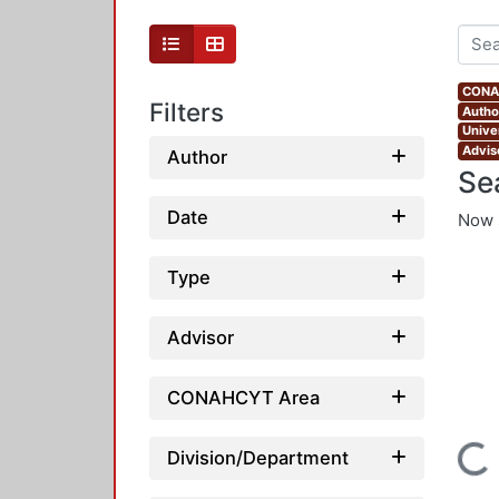
CONAH
Filters
Autho
Unive
Advis
Author
Se
Date
Now 
Type
Advisor
CONAHCYT Area
Loading...
Division/Department