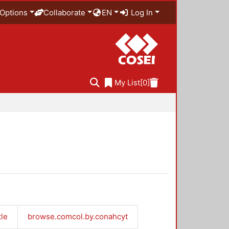
Options
Collaborate
EN
Log In
My List
[0]
tle
browse.comcol.by.conahcyt