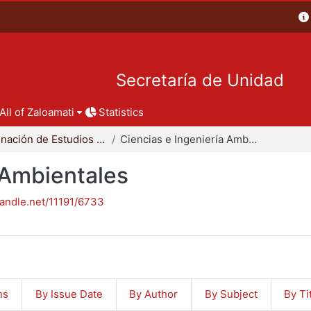
Secretaría de Unidad
All of Zaloamati
Statistics
Coordinación de Estudios de Posgrado - CBI
Ciencias e Ingeniería Ambientales
 Ambientales
handle.net/11191/6733
ns
By Issue Date
By Author
By Subject
By Ti