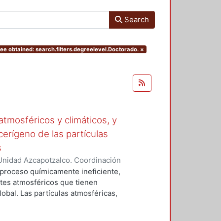
Search
ee obtained: search.filters.degreelevel.Doctorado.
×
tmosféricos y climáticos, y
cerígeno de las partículas
s
Unidad Azcapotzalco. Coordinación
 LA ROSA, NAXIELI
 proceso químicamente ineficiente,
tes atmosféricos que tienen
lobal. Las partículas atmosféricas,
iglas en ingles), el monóxido de
buros aromáticos policíclicos