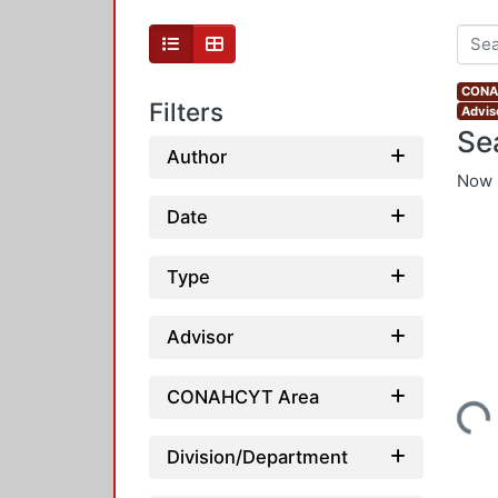
CONAH
Filters
Advis
Se
Author
Now 
Date
Type
Advisor
CONAHCYT Area
Loading...
Division/Department