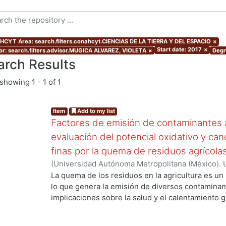
CYT Area: search.filters.conahcyt.CIENCIAS DE LA TIERRA Y DEL ESPACIO
×
Start date: 2017
×
or: search.filters.advisor.MUGICA ALVAREZ, VIOLETA
×
Degr
arch Results
showing
1 - 1 of 1
Item
Add to my list
Factores de emisión de contaminantes a
evaluación del potencial oxidativo y can
finas por la quema de residuos agrícola
(
Universidad Autónoma Metropolitana (México). 
de Servicios de Información.
,
2017
)
SANTIAGO DE
La quema de los residuos en la agricultura es un
lo que genera la emisión de diversos contaminan
implicaciones sobre la salud y el calentamiento g
los aerosoles de carbono orgánico (OC, por sus s
carbono(CO), el óxido nítrico (NO) y los hidrocar