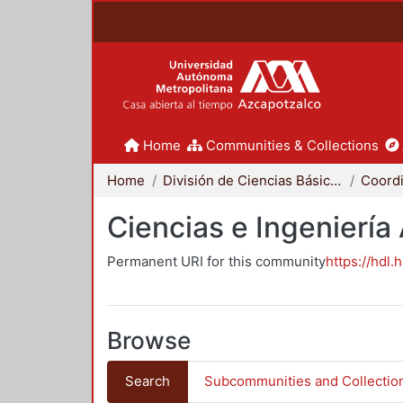
Home
Communities & Collections
Home
División de Ciencias Básicas e Ingeniería
Ciencias e Ingeniería
Permanent URI for this community
https://hdl.
Browse
Search
Subcommunities and Collectio