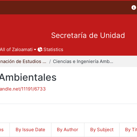
Secretaría de Unidad
All of Zaloamati
Statistics
Coordinación de Estudios de Posgrado - CBI
Ciencias e Ingeniería Ambientales
 Ambientales
handle.net/11191/6733
ns
By Issue Date
By Author
By Subject
By Ti