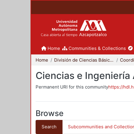
Home
Communities & Collections
Home
División de Ciencias Básicas e Ingeniería
Ciencias e Ingeniería
Permanent URI for this community
https://hdl.
Browse
Search
Subcommunities and Collectio