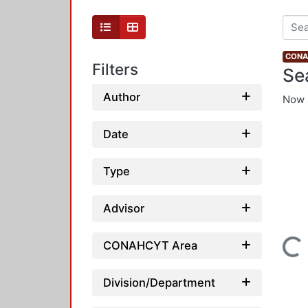
CONAH
Filters
Se
Author
Now 
Date
Type
Advisor
Loading...
CONAHCYT Area
Division/Department