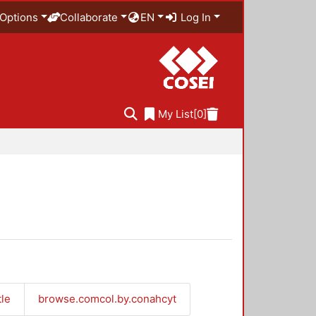
Options
Collaborate
EN
Log In
My List
[0]
tle
browse.comcol.by.conahcyt