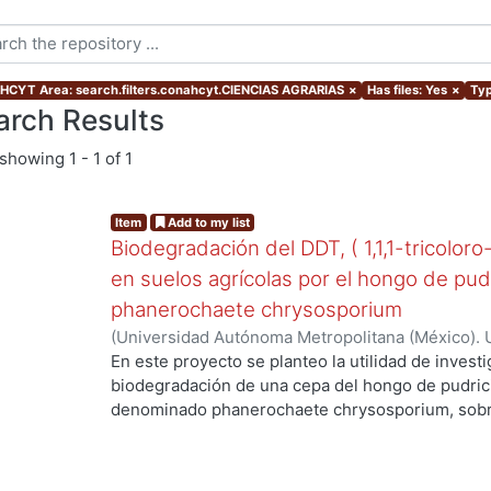
CYT Area: search.filters.conahcyt.CIENCIAS AGRARIAS
×
Has files: Yes
×
Typ
arch Results
showing
1 - 1 of 1
Item
Add to my list
Biodegradación del DDT, ( 1,1,1-tricoloro
en suelos agrícolas por el hongo de pud
phanerochaete chrysosporium
(
Universidad Autónoma Metropolitana (México). 
de Servicios de Información.
,
2003-06
)
Cruz Colí
En este proyecto se planteo la utilidad de investi
biodegradación de una cepa del hongo de pudric
denominado phanerochaete chrysosporium, sobre
DDT. El compuesto ha sido utilizado en México d
agrícolas y es persistente, toxico y bioacumulabl