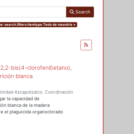
Search
e: search.filters.itemtype.Tesis de maestría
×
-2,2-bis(4-clorofenil)etano),
rición blanca
Unidad Azcapotzalco. Coordinación
n, María del Rocío
gar la capacidad de
ión blanca de la madera
 el plaguicida organoclorado
esde los años cuarenta en suelos
e.