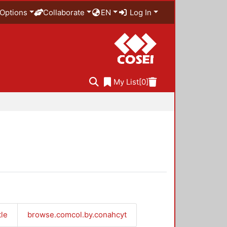
Options
Collaborate
EN
Log In
My List
[0]
tle
browse.comcol.by.conahcyt