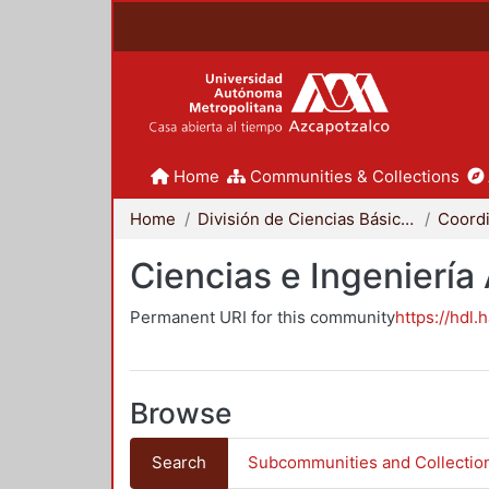
Home
Communities & Collections
Home
División de Ciencias Básicas e Ingeniería
Ciencias e Ingeniería
Permanent URI for this community
https://hdl.
Browse
Search
Subcommunities and Collectio