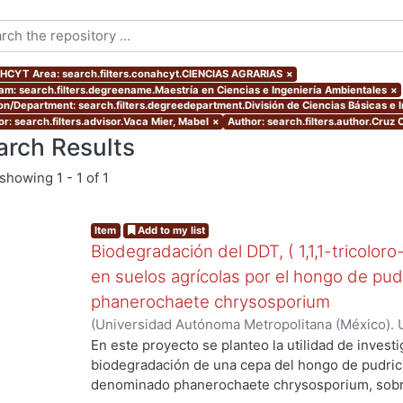
CYT Area: search.filters.conahcyt.CIENCIAS AGRARIAS
×
am: search.filters.degreename.Maestría en Ciencias e Ingeniería Ambientales
×
ion/Department: search.filters.degreedepartment.División de Ciencias Básicas e 
or: search.filters.advisor.Vaca Mier, Mabel
×
Author: search.filters.author.Cruz C
arch Results
showing
1 - 1 of 1
Item
Add to my list
Biodegradación del DDT, ( 1,1,1-tricoloro
en suelos agrícolas por el hongo de pud
phanerochaete chrysosporium
(
Universidad Autónoma Metropolitana (México). 
de Servicios de Información.
,
2003-06
)
Cruz Colí
En este proyecto se planteo la utilidad de investi
biodegradación de una cepa del hongo de pudric
ng...
denominado phanerochaete chrysosporium, sobre