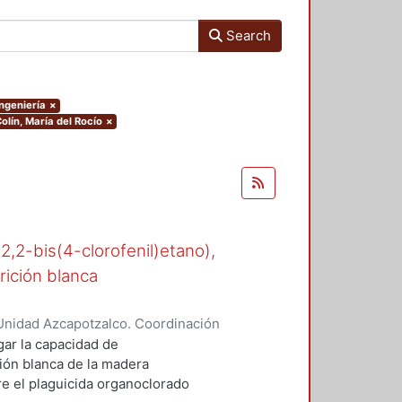
Search
Ingeniería
×
olín, María del Rocío
×
-2,2-bis(4-clorofenil)etano),
rición blanca
Unidad Azcapotzalco. Coordinación
n, María del Rocío
gar la capacidad de
ión blanca de la madera
 el plaguicida organoclorado