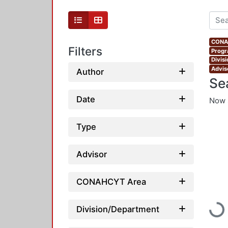
CONAH
Filters
Progr
Divis
Advis
Author
Se
Date
Now 
Type
Advisor
CONAHCYT Area
Loadi
Division/Department