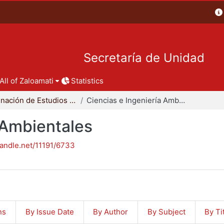
Secretaría de Unidad
All of Zaloamati
Statistics
Coordinación de Estudios de Posgrado - CBI
Ciencias e Ingeniería Ambientales
 Ambientales
handle.net/11191/6733
ns
By Issue Date
By Author
By Subject
By Ti