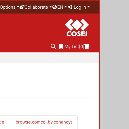
Options
Collaborate
EN
Log In
My List
[0]
tle
browse.comcol.by.conahcyt