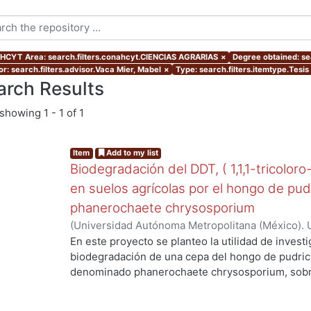
CYT Area: search.filters.conahcyt.CIENCIAS AGRARIAS
×
Degree obtained: se
or: search.filters.advisor.Vaca Mier, Mabel
×
Type: search.filters.itemtype.Tesis
arch Results
showing
1 - 1 of 1
Item
Add to my list
Biodegradación del DDT, ( 1,1,1-tricoloro
en suelos agrícolas por el hongo de pud
phanerochaete chrysosporium
(
Universidad Autónoma Metropolitana (México). 
de Servicios de Información.
,
2003-06
)
Cruz Colí
En este proyecto se planteo la utilidad de investi
biodegradación de una cepa del hongo de pudric
denominado phanerochaete chrysosporium, sobre
DDT. El compuesto ha sido utilizado en México d
agrícolas y es persistente, toxico y bioacumulabl