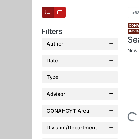
CONAH
Filters
Advis
Se
Author
Now 
Date
Type
Advisor
CONAHCYT Area
Loading...
Division/Department