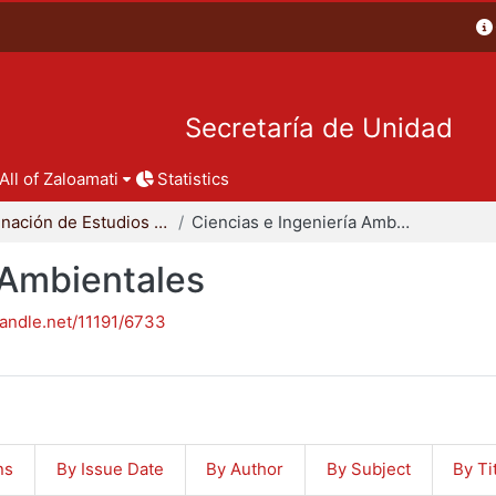
Secretaría de Unidad
All of Zaloamati
Statistics
Coordinación de Estudios de Posgrado - CBI
Ciencias e Ingeniería Ambientales
 Ambientales
handle.net/11191/6733
ns
By Issue Date
By Author
By Subject
By Ti