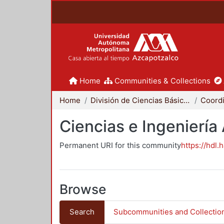
Home
Communities & Collections
Home
División de Ciencias Básicas e Ingeniería
Ciencias e Ingeniería
Permanent URI for this community
https://hdl.
Browse
Search
Subcommunities and Collectio