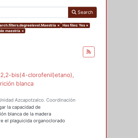
Search
arch.filters.degreelevel.Maestría
×
Has files: Yes
×
 de maestría
×
-2,2-bis(4-clorofenil)etano),
rición blanca
Unidad Azcapotzalco. Coordinación
n, María del Rocío
gar la capacidad de
ión blanca de la madera
 el plaguicida organoclorado
esde los años cuarenta en suelos
e.