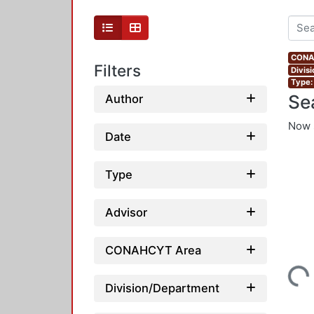
CONAH
Filters
Divis
Type:
Se
Author
Now 
Date
Type
Advisor
CONAHCYT Area
Loading...
Division/Department