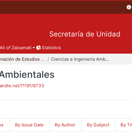
Secretaría de Unidad
All of Zaloamati
Statistics
Coordinación de Estudios de Posgrado - CBI
Ciencias e Ingeniería Ambientales
 Ambientales
handle.net/11191/6733
ns
By Issue Date
By Author
By Subject
By Ti