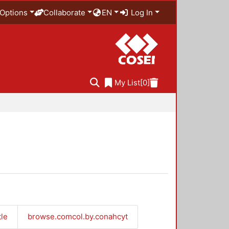
Options
Collaborate
EN
Log In
My List
[0]
tle
browse.comcol.by.conahcyt