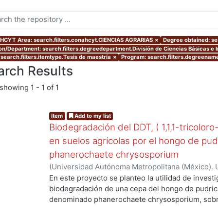
CYT Area: search.filters.conahcyt.CIENCIAS AGRARIAS
×
Degree obtained: se
ion/Department: search.filters.degreedepartment.División de Ciencias Básicas e 
 search.filters.itemtype.Tesis de maestría
×
Program: search.filters.degreename
arch Results
showing
1 - 1 of 1
Item
Add to my list
Biodegradación del DDT, ( 1,1,1-tricoloro
en suelos agrícolas por el hongo de pud
phanerochaete chrysosporium
(
Universidad Autónoma Metropolitana (México). 
de Servicios de Información.
,
2003-06
)
Cruz Colí
En este proyecto se planteo la utilidad de investi
biodegradación de una cepa del hongo de pudric
denominado phanerochaete chrysosporium, sobre
DDT. El compuesto ha sido utilizado en México d