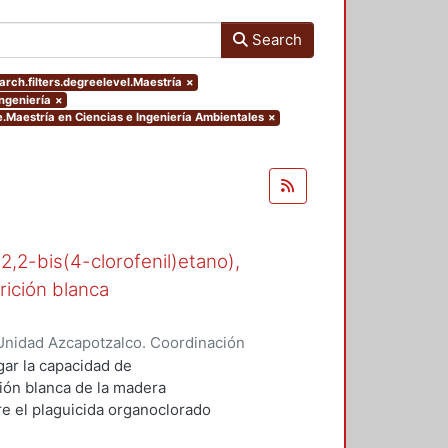
Search
arch.filters.degreelevel.Maestría
×
Ingeniería
×
.Maestría en Ciencias e Ingeniería Ambientales
×
-2,2-bis(4-clorofenil)etano),
rición blanca
Unidad Azcapotzalco. Coordinación
n, María del Rocío
gar la capacidad de
ión blanca de la madera
 el plaguicida organoclorado
esde los años cuarenta en suelos