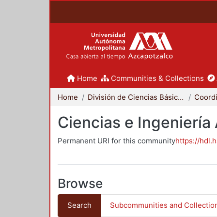
Home
Communities & Collections
Home
División de Ciencias Básicas e Ingeniería
Ciencias e Ingeniería
Permanent URI for this community
https://hdl.
Browse
Search
Subcommunities and Collectio