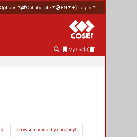
Options
Collaborate
EN
Log In
My List
[0]
tle
browse.comcol.by.conahcyt