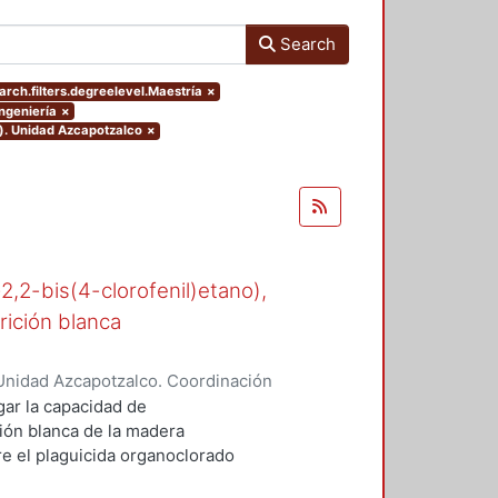
Search
arch.filters.degreelevel.Maestría
×
Ingeniería
×
o). Unidad Azcapotzalco
×
-2,2-bis(4-clorofenil)etano),
rición blanca
Unidad Azcapotzalco. Coordinación
n, María del Rocío
gar la capacidad de
ión blanca de la madera
 el plaguicida organoclorado
esde los años cuarenta en suelos