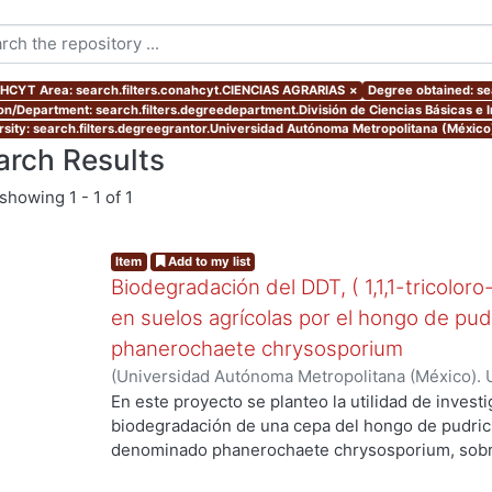
CYT Area: search.filters.conahcyt.CIENCIAS AGRARIAS
×
Degree obtained: se
ion/Department: search.filters.degreedepartment.División de Ciencias Básicas e 
rsity: search.filters.degreegrantor.Universidad Autónoma Metropolitana (Méxic
arch Results
showing
1 - 1 of 1
Item
Add to my list
Biodegradación del DDT, ( 1,1,1-tricoloro
en suelos agrícolas por el hongo de pud
phanerochaete chrysosporium
(
Universidad Autónoma Metropolitana (México). 
de Servicios de Información.
,
2003-06
)
Cruz Colí
En este proyecto se planteo la utilidad de investi
biodegradación de una cepa del hongo de pudric
denominado phanerochaete chrysosporium, sobre
DDT. El compuesto ha sido utilizado en México d