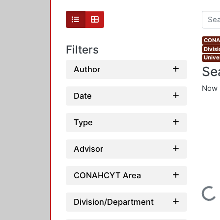
CONAH
Filters
Divis
Unive
Se
Author
Now 
Date
Type
Advisor
CONAHCYT Area
Loading...
Division/Department