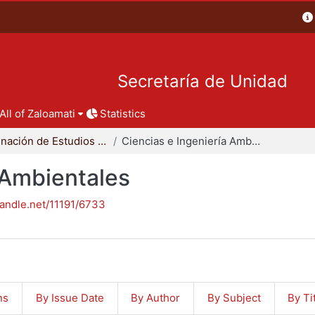
Secretaría de Unidad
All of Zaloamati
Statistics
Coordinación de Estudios de Posgrado - CBI
Ciencias e Ingeniería Ambientales
 Ambientales
handle.net/11191/6733
ns
By Issue Date
By Author
By Subject
By Ti