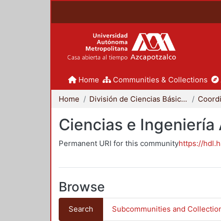
Home
Communities & Collections
Home
División de Ciencias Básicas e Ingeniería
Ciencias e Ingeniería
Permanent URI for this community
https://hdl.
Browse
Search
Subcommunities and Collectio