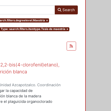
Search
arch.filters.degreelevel.Maestría
×
Type: search.filters.itemtype.Tesis de maestría
×
-2,2-bis(4-clorofenil)etano),
rición blanca
Unidad Azcapotzalco. Coordinación
n, María del Rocío
gar la capacidad de
ión blanca de la madera
 el plaguicida organoclorado
esde los años cuarenta en suelos