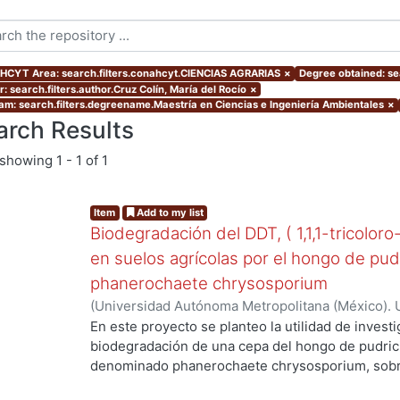
CYT Area: search.filters.conahcyt.CIENCIAS AGRARIAS
×
Degree obtained: se
: search.filters.author.Cruz Colín, María del Rocío
×
am: search.filters.degreename.Maestría en Ciencias e Ingeniería Ambientales
×
arch Results
showing
1 - 1 of 1
Item
Add to my list
Biodegradación del DDT, ( 1,1,1-tricoloro
en suelos agrícolas por el hongo de pud
phanerochaete chrysosporium
(
Universidad Autónoma Metropolitana (México). 
de Servicios de Información.
,
2003-06
)
Cruz Colí
En este proyecto se planteo la utilidad de investi
ng...
biodegradación de una cepa del hongo de pudric
denominado phanerochaete chrysosporium, sobre
DDT. El compuesto ha sido utilizado en México d