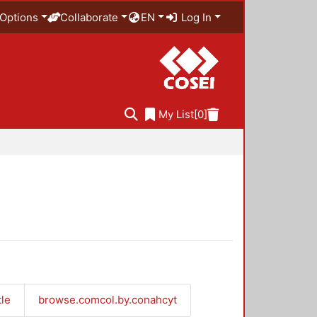
Options
Collaborate
EN
Log In
My List
[0]
tle
browse.comcol.by.conahcyt