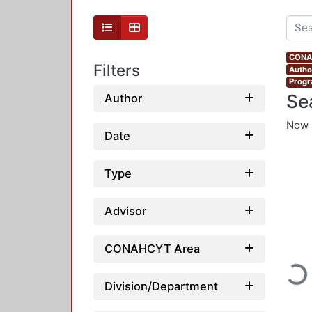
CONAH
Filters
Author
Progr
Se
Author
Now 
Date
Type
Advisor
CONAHCYT Area
Loadi
Division/Department