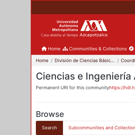
Home
Communities & Collections
Home
División de Ciencias Básicas e Ingeniería
Ciencias e Ingeniería
Permanent URI for this community
https://hdl.
Browse
Search
Subcommunities and Collectio