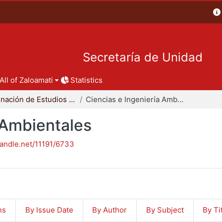
Secretaría de Unidad
All of Zaloamati
Statistics
Coordinación de Estudios de Posgrado - CBI
Ciencias e Ingeniería Ambientales
 Ambientales
handle.net/11191/6733
ns
By Issue Date
By Author
By Subject
By Ti