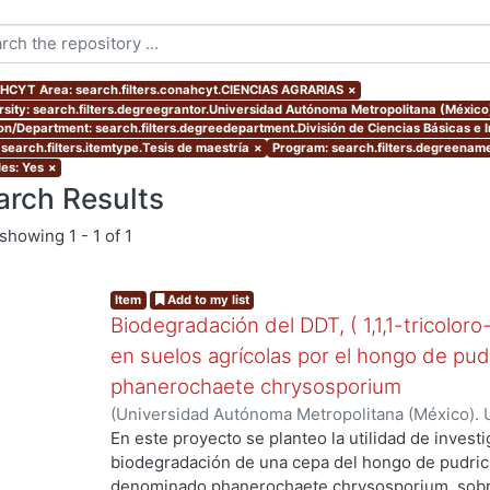
CYT Area: search.filters.conahcyt.CIENCIAS AGRARIAS
×
rsity: search.filters.degreegrantor.Universidad Autónoma Metropolitana (Méxic
ion/Department: search.filters.degreedepartment.División de Ciencias Básicas e 
 search.filters.itemtype.Tesis de maestría
×
Program: search.filters.degreename
les: Yes
×
arch Results
showing
1 - 1 of 1
Item
Add to my list
Biodegradación del DDT, ( 1,1,1-tricoloro
en suelos agrícolas por el hongo de pud
phanerochaete chrysosporium
(
Universidad Autónoma Metropolitana (México). 
de Servicios de Información.
,
2003-06
)
Cruz Colí
En este proyecto se planteo la utilidad de investi
biodegradación de una cepa del hongo de pudric
ng...
denominado phanerochaete chrysosporium, sobre