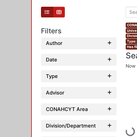
CONAH
Filters
Unive
Divis
Type:
Author
Has fi
Se
Date
Now 
Type
Advisor
CONAHCYT Area
Division/Department
Loadi