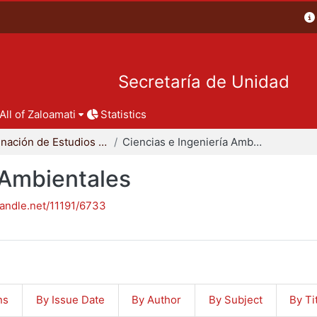
Secretaría de Unidad
All of Zaloamati
Statistics
Coordinación de Estudios de Posgrado - CBI
Ciencias e Ingeniería Ambientales
 Ambientales
handle.net/11191/6733
ns
By Issue Date
By Author
By Subject
By Ti