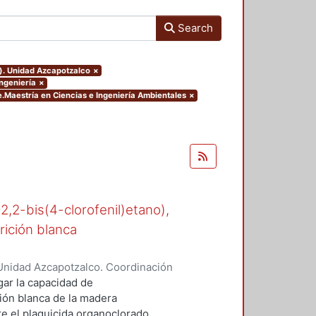
Search
o). Unidad Azcapotzalco
×
Ingeniería
×
.Maestría en Ciencias e Ingeniería Ambientales
×
-2,2-bis(4-clorofenil)etano),
rición blanca
Unidad Azcapotzalco. Coordinación
n, María del Rocío
gar la capacidad de
ión blanca de la madera
 el plaguicida organoclorado