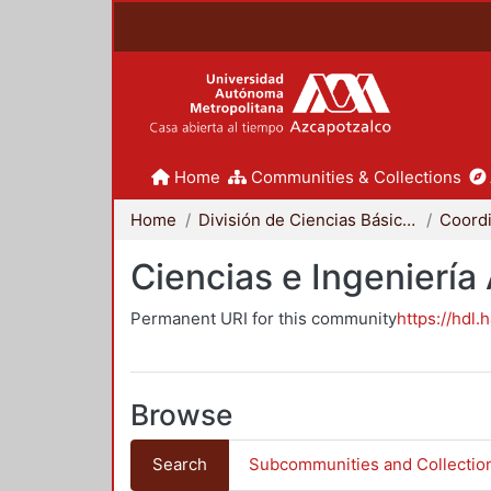
Home
Communities & Collections
Home
División de Ciencias Básicas e Ingeniería
Ciencias e Ingeniería
Permanent URI for this community
https://hdl.
Browse
Search
Subcommunities and Collectio