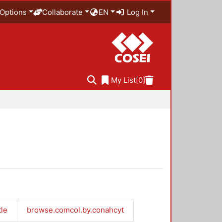
Options
Collaborate
EN
Log In
My List
[0]
tle
browse.comcol.by.conahcyt