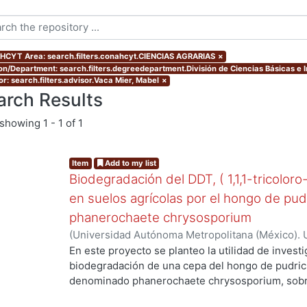
CYT Area: search.filters.conahcyt.CIENCIAS AGRARIAS
×
ion/Department: search.filters.degreedepartment.División de Ciencias Básicas e 
or: search.filters.advisor.Vaca Mier, Mabel
×
arch Results
showing
1 - 1 of 1
Item
Add to my list
Biodegradación del DDT, ( 1,1,1-tricoloro
en suelos agrícolas por el hongo de pud
phanerochaete chrysosporium
(
Universidad Autónoma Metropolitana (México). 
...
de Servicios de Información.
,
2003-06
)
Cruz Colí
En este proyecto se planteo la utilidad de investi
biodegradación de una cepa del hongo de pudric
denominado phanerochaete chrysosporium, sobre
DDT. El compuesto ha sido utilizado en México d