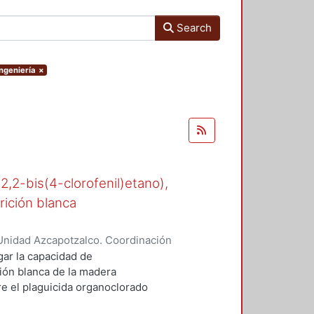
Search
Ingeniería
×
-2,2-bis(4-clorofenil)etano),
rición blanca
Unidad Azcapotzalco. Coordinación
n, María del Rocío
gar la capacidad de
ión blanca de la madera
 el plaguicida organoclorado
esde los años cuarenta en suelos