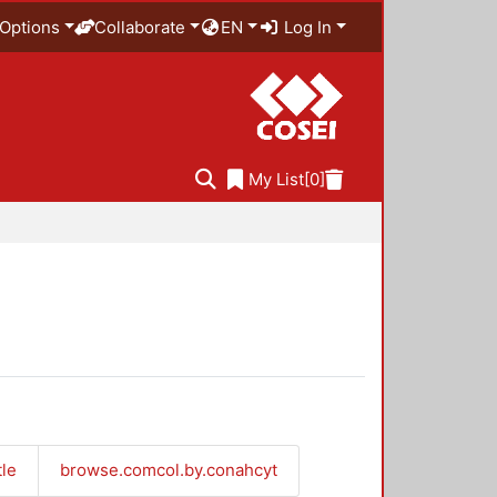
Options
Collaborate
EN
Log In
My List
[0]
tle
browse.comcol.by.conahcyt