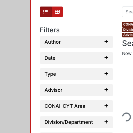
CONAH
Filters
Divis
Advis
Se
Author
Now 
Date
Type
Advisor
Loading
CONAHCYT Area
Division/Department