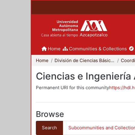
Home
Communities & Collections
Home
División de Ciencias Básicas e Ingeniería
Ciencias e Ingeniería
Permanent URI for this community
https://hdl.
Browse
Search
Subcommunities and Collectio