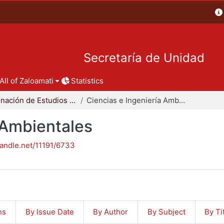
Secretaría de Unidad
All of Zaloamati
Statistics
Coordinación de Estudios de Posgrado - CBI
Ciencias e Ingeniería Ambientales
 Ambientales
handle.net/11191/6733
ns
By Issue Date
By Author
By Subject
By Ti