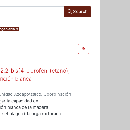
Search
Ingeniería
×
-2,2-bis(4-clorofenil)etano),
rición blanca
Unidad Azcapotzalco. Coordinación
n, María del Rocío
gar la capacidad de
ión blanca de la madera
 el plaguicida organoclorado
esde los años cuarenta en suelos
e.