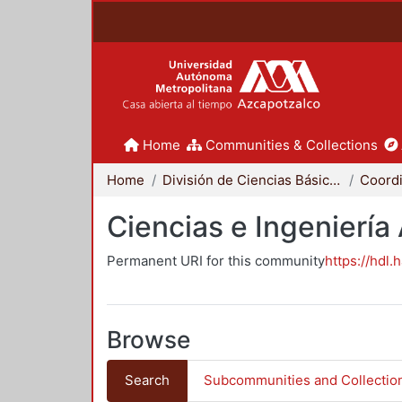
Home
Communities & Collections
Home
División de Ciencias Básicas e Ingeniería
Ciencias e Ingeniería
Permanent URI for this community
https://hdl.
Browse
Search
Subcommunities and Collectio