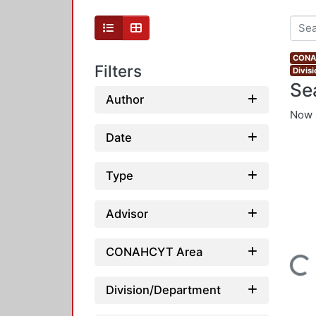
CONAH
Filters
Divis
Se
Author
Now 
Date
Type
Advisor
CONAHCYT Area
Loading...
Division/Department