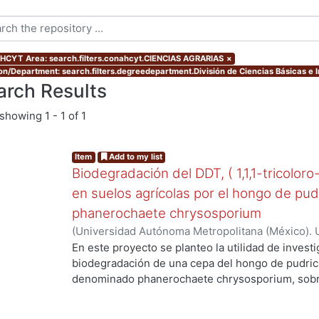
CYT Area: search.filters.conahcyt.CIENCIAS AGRARIAS
×
ion/Department: search.filters.degreedepartment.División de Ciencias Básicas e 
arch Results
showing
1 - 1 of 1
Item
Add to my list
Biodegradación del DDT, ( 1,1,1-tricoloro
en suelos agrícolas por el hongo de pud
phanerochaete chrysosporium
(
Universidad Autónoma Metropolitana (México). 
de Servicios de Información.
,
2003-06
)
Cruz Colí
En este proyecto se planteo la utilidad de investi
biodegradación de una cepa del hongo de pudric
denominado phanerochaete chrysosporium, sobre
DDT. El compuesto ha sido utilizado en México d
agrícolas y es persistente, toxico y bioacumulabl