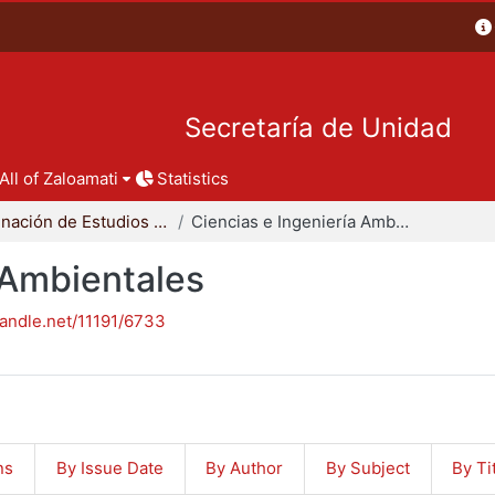
Secretaría de Unidad
All of Zaloamati
Statistics
Coordinación de Estudios de Posgrado - CBI
Ciencias e Ingeniería Ambientales
 Ambientales
handle.net/11191/6733
ns
By Issue Date
By Author
By Subject
By Ti