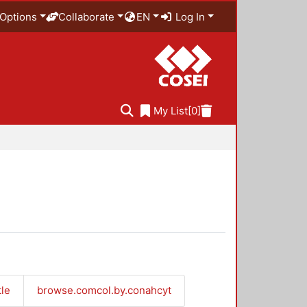
Options
Collaborate
EN
Log In
My List
[0]
tle
browse.comcol.by.conahcyt