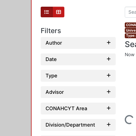
CONAH
Filters
Unive
Type:
Se
Author
Now 
Date
Type
Advisor
CONAHCYT Area
Loading...
Division/Department