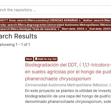
CYT Area: search.filters.conahcyt.CIENCIAS AGRARIAS
×
Author: search.filte
rsity: search.filters.degreegrantor.Universidad Autónoma Metropolitana (Méxic
Start date: 2003
×
End date: 2003
 search.filters.itemtype.Tesis de maestría
×
arch Results
showing
1 - 1 of 1
Item
Add to my list
Biodegradación del DDT, ( 1,1,1-tricoloro
en suelos agrícolas por el hongo de pud
phanerochaete chrysosporium
(
Universidad Autónoma Metropolitana (México). 
de Servicios de Información.
,
2003-06
)
Cruz Colí
En este proyecto se planteo la utilidad de investi
biodegradación de una cepa del hongo de pudric
denominado phanerochaete chrysosporium, sobre
DDT. El compuesto ha sido utilizado en México d