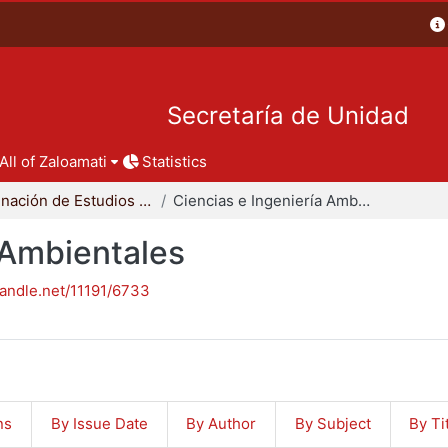
Secretaría de Unidad
All of Zaloamati
Statistics
Coordinación de Estudios de Posgrado - CBI
Ciencias e Ingeniería Ambientales
 Ambientales
handle.net/11191/6733
ns
By Issue Date
By Author
By Subject
By Ti