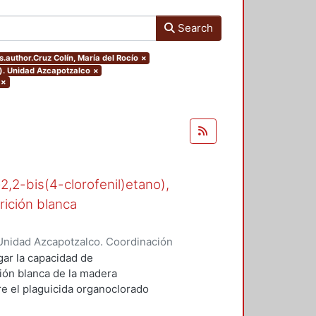
Search
rs.author.Cruz Colín, María del Rocío
×
o). Unidad Azcapotzalco
×
×
-2,2-bis(4-clorofenil)etano),
rición blanca
Unidad Azcapotzalco. Coordinación
n, María del Rocío
gar la capacidad de
ión blanca de la madera
 el plaguicida organoclorado
esde los años cuarenta en suelos