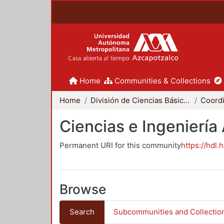
Home
Communities & Collections
Home
División de Ciencias Básicas e Ingeniería
Ciencias e Ingeniería
Permanent URI for this community
https://hdl.
Browse
Search
Subcommunities and Collectio