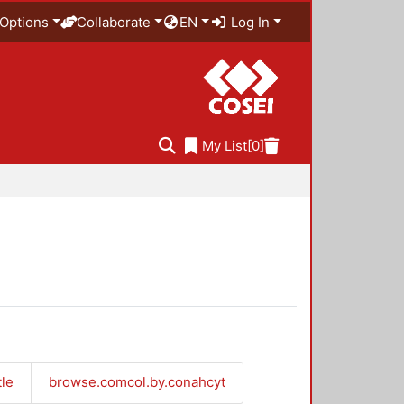
Options
Collaborate
EN
Log In
My List
[0]
tle
browse.comcol.by.conahcyt