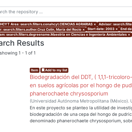
CYT Area: search.filters.conahcyt.CIENCIAS AGRARIAS
×
Advisor: search.filt
Start date: 2003
×
End da
: search.filters.author.Cruz Colín, María del Rocío
×
am: search.filters.degreename.Maestría en Ciencias e Ingeniería Ambientales
×
arch Results
showing
1 - 1 of 1
Item
Add to my list
Biodegradación del DDT, ( 1,1,1-tricoloro
en suelos agrícolas por el hongo de pud
phanerochaete chrysosporium
(
Universidad Autónoma Metropolitana (México). 
de Servicios de Información.
,
2003-06
)
Cruz Colí
En este proyecto se planteo la utilidad de investi
biodegradación de una cepa del hongo de pudric
denominado phanerochaete chrysosporium, sobre
DDT. El compuesto ha sido utilizado en México d