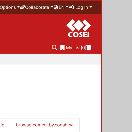
Options
Collaborate
EN
Log In
My List
[0]
tle
browse.comcol.by.conahcyt