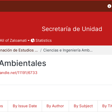
Secretaría de Unidad
All of Zaloamati
Statistics
Coordinación de Estudios de Posgrado - CBI
Ciencias e Ingeniería Ambientales
 Ambientales
handle.net/11191/6733
ns
By Issue Date
By Author
By Subject
By Ti