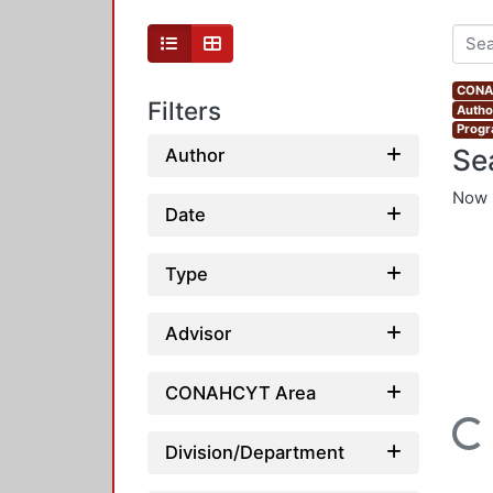
CONAH
Filters
Author
Progr
Se
Author
Now 
Date
Type
Advisor
CONAHCYT Area
Loading...
Division/Department