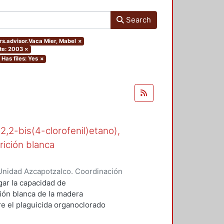
Search
ers.advisor.Vaca Mier, Mabel
×
te: 2003
×
Has files: Yes
×
-2,2-bis(4-clorofenil)etano),
rición blanca
Unidad Azcapotzalco. Coordinación
n, María del Rocío
gar la capacidad de
ión blanca de la madera
 el plaguicida organoclorado
esde los años cuarenta en suelos