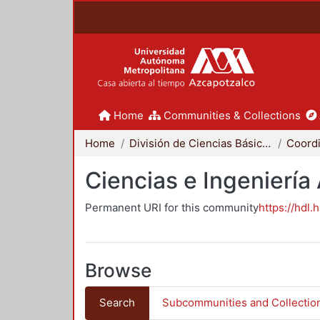
Home
Communities & Collections
Home
División de Ciencias Básicas e Ingeniería
Ciencias e Ingeniería
Permanent URI for this community
https://hdl.
Browse
Search
Subcommunities and Collectio