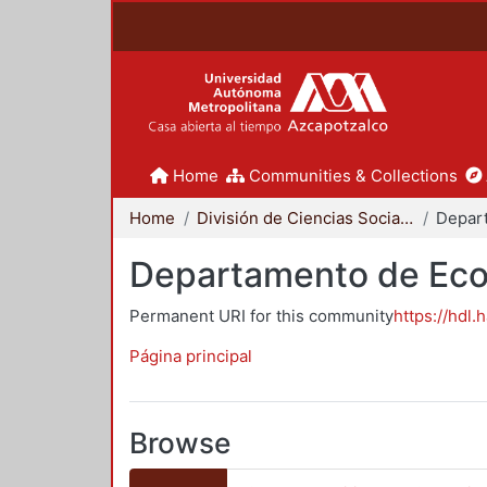
Home
Communities & Collections
Home
División de Ciencias Sociales y Humanidades
Depar
Departamento de Ec
Permanent URI for this community
https://hdl.
Página principal
Browse