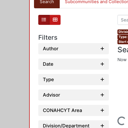
Search
Subcommunities and Collectio
Divis
Filters
Type:
Start
Se
Author
Now 
Date
Type
Advisor
CONAHCYT Area
Loading...
Division/Department