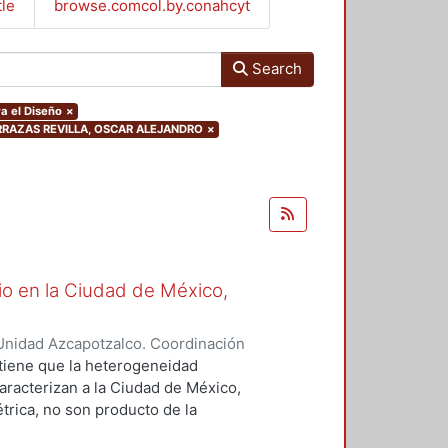
tle
browse.comcol.by.conahcyt
Search
a el Diseño
×
.TERRAZAS REVILLA, OSCAR ALEJANDRO
×
io en la Ciudad de México,
Unidad Azcapotzalco. Coordinación
Mendoza, Guillermo
ostiene que la heterogeneidad
caracterizan a la Ciudad de México,
rica, no son producto de la
n, ni del encuentro de las