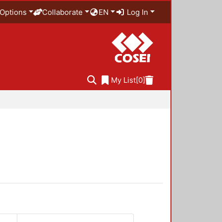
Options
Collaborate
EN
Log In
My List
[0]