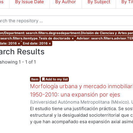
ns
By Issue Date
By Author
By Subject
By Ti
ion/Department: search.filters.degreedepartment.División de Ciencias y Artes par
 search.filters.itemtype.Tesis de doctorado
×
Advisor: search.filters.advisor
 date: 2016
×
End date: 2016
×
arch Results
showing
1 - 1 of 1
Item
Add to my list
Morfología urbana y mercado inmobiliar
1950-2010: una expansión por ejes
(
Universidad Autónoma Metropolitana (México). 
de Servicios de Información.
,
2016-05-25
)
Ejea 
El estudio tiene una justificación práctica. Se s
estructural y la desigualdad socioterritorial que 
y que han acompañado esa expansión axial asimét
casualidad, ni de las deficiencias de la planeació